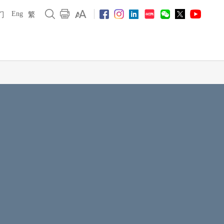
Eng
们
繁