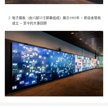
电子展板（由15部55寸屏幕组成）展示1993年 ─ 即自金管局
成立 ─ 至今的大事回顾