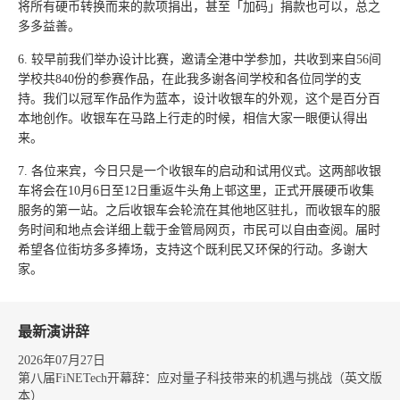
将所有硬币转换而来的款项捐出，甚至「加码」捐款也可以，总之
多多益善。
6. 较早前我们举办设计比赛，邀请全港中学参加，共收到来自56间
学校共840份的参赛作品，在此我多谢各间学校和各位同学的支
持。我们以冠军作品作为蓝本，设计收银车的外观，这个是百分百
本地创作。收银车在马路上行走的时候，相信大家一眼便认得出
来。
7. 各位来宾，今日只是一个收银车的启动和试用仪式。这两部收银
车将会在10月6日至12日重返牛头角上邨这里，正式开展硬币收集
服务的第一站。之后收银车会轮流在其他地区驻扎，而收银车的服
务时间和地点会详细上载于金管局网页，市民可以自由查阅。届时
希望各位街坊多多捧场，支持这个既利民又环保的行动。多谢大
家。
最新演讲辞
2026年07月27日
第八届FiNETech开幕辞：应对量子科技带来的机遇与挑战（英文版
本）