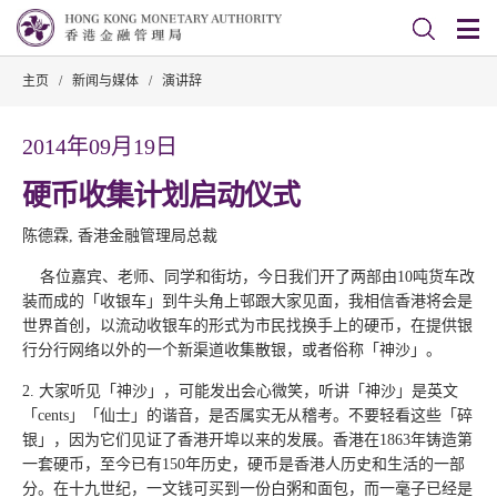
主页
/
新闻与媒体
/
演讲辞
2014年09月19日
硬币收集计划启动仪式
陈德霖, 香港金融管理局总裁
各位嘉宾、老师、同学和街坊，今日我们开了两部由10吨货车改
装而成的「收银车」到牛头角上邨跟大家见面，我相信香港将会是
世界首创，以流动收银车的形式为市民找换手上的硬币，在提供银
行分行网络以外的一个新渠道收集散银，或者俗称「神沙」。
2. 大家听见「神沙」，可能发出会心微笑，听讲「神沙」是英文
「cents」「仙士」的谐音，是否属实无从稽考。不要轻看这些「碎
银」，因为它们见证了香港开埠以来的发展。香港在1863年铸造第
一套硬币，至今已有150年历史，硬币是香港人历史和生活的一部
分。在十九世纪，一文钱可买到一份白粥和面包，而一毫子已经是