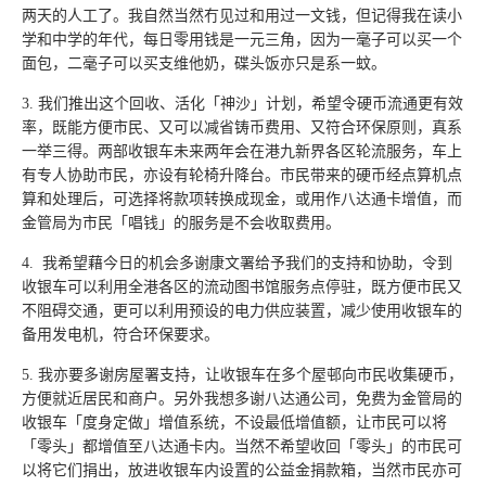
两天的人工了。我自然当然冇见过和用过一文钱，但记得我在读小
学和中学的年代，每日零用钱是一元三角，因为一毫子可以买一个
面包，二毫子可以买支维他奶，碟头饭亦只是系一蚊。
3. 我们推出这个回收、活化「神沙」计划，希望令硬币流通更有效
率，既能方便市民、又可以减省铸币费用、又符合环保原则，真系
一举三得。两部收银车未来两年会在港九新界各区轮流服务，车上
有专人协助市民，亦设有轮椅升降台。市民带来的硬币经点算机点
算和处理后，可选择将款项转换成现金，或用作八达通卡增值，而
金管局为市民「唱钱」的服务是不会收取费用。
4. 我希望藉今日的机会多谢康文署给予我们的支持和协助，令到
收银车可以利用全港各区的流动图书馆服务点停驻，既方便市民又
不阻碍交通，更可以利用预设的电力供应装置，减少使用收银车的
备用发电机，符合环保要求。
5. 我亦要多谢房屋署支持，让收银车在多个屋邨向市民收集硬币，
方便就近居民和商户。另外我想多谢八达通公司，免费为金管局的
收银车「度身定做」增值系统，不设最低增值额，让市民可以将
「零头」都增值至八达通卡内。当然不希望收回「零头」的市民可
以将它们捐出，放进收银车内设置的公益金捐款箱，当然市民亦可