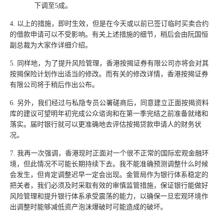
下调至5成。
4. 以上的措施，即时生效，但是在今天或以前已签订临时买卖合约
的借款申请可以不受影响。有关上述措施的细节，稍后会由阮国恒
副总裁为大家作详细介绍。
5. 同样地，为了提升风险管理，香港按揭证券有限公司亦将会对其
按揭保险计划作出适当的修改。而有关的修改详情，香港按揭证券
有限公司将于稍后作出公布。
6. 另外，我们经过与私隐专员公署磋商后，同意建立正面按揭资料
库的建议可望明年初完成公众谘询和在第一季完结之前准备就绪和
落实。届时银行就可以更准确地去评估按揭贷款申请人的财务状
况。
7. 我再一次强调，香港现时正面对一个很不正常的国际宏观金融环
境，但此情况不可能长期持续下去。我不能准确预测调整什么时候
会发生，但肯定调整迟早一定会出现。金管局作为银行体系稳定的
把关者，我们必须及时采取有效的审慎监管措施，保证银行能做好
风险管理和提升银行体系承受震荡的能力，以确保一旦宏观环境作
出调整时能够减低资产泡沫爆破时可能造成的破坏。