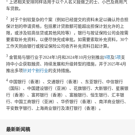
1
上述相关安排同样适用于以个人名义敍做之的士、小巴及商用汽
车贷款。
2
对于个别较复杂的个案（例如已经提交的资料未足以确认符合担
保计划的申请资格，包括累计贷款额可能超出担保计划允许的上
限，或涉及较高信贷或其他风险等），银行与按证保险公司会按需
要索取补充资料，以便尽快完成审批。如需要索取补充资料，30个
工作天则由银行或按证保险公司收齐补充资料日起计算。
3
金管局与银行业于2024年3月和2024年10月分别推出
9项
及
5项
支
持中小企获取融资、持续发展和升级转型的措施，并于2025年4月
推出多项
针对个别行业
的支持措施。
4
中国银行（香港）、交通银行（香港）、东亚银行、中信银行
（国际）、中国建设银行（亚洲）、花旗银行、大新银行、星展银
行（香港）、富邦银行（香港）、富融银行、恒生银行、汇丰银
行、中国工商银行（亚洲）、华侨银行（香港）、南洋商业银行、
平安数字银行、上海商业银行及渣打银行（香港）。
最新新闻稿