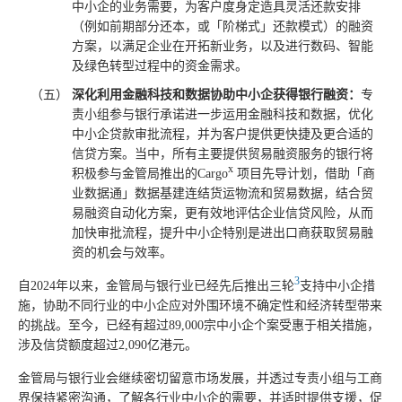
中小企的业务需要，为客户度身定造具灵活还款安排
（例如前期部分还本，或「阶梯式」还款模式）的融资
方案，以满足企业在开拓新业务，以及进行数码、智能
及绿色转型过程中的资金需求。
深化利用金融科技和数据协助中小企获得银行融资：
专
责小组参与银行承诺进一步运用金融科技和数据，优化
中小企贷款审批流程，并为客户提供更快捷及更合适的
信贷方案。当中，所有主要提供贸易融资服务的银行将
x
积极参与金管局推出的Cargo
项目先导计划，借助「商
业数据通」数据基建连结货运物流和贸易数据，结合贸
易融资自动化方案，更有效地评估企业信贷风险，从而
加快审批流程，提升中小企特别是进出口商获取贸易融
资的机会与效率。
3
自2024年以来，金管局与银行业已经先后推出三轮
支持中小企措
施，协助不同行业的中小企应对外围环境不确定性和经济转型带来
的挑战。至今，已经有超过89,000宗中小企个案受惠于相关措施，
涉及信贷额度超过2,090亿港元。
金管局与银行业会继续密切留意市场发展，并透过专责小组与工商
界保持紧密沟通，了解各行业中小企的需要，并适时提供支援，促