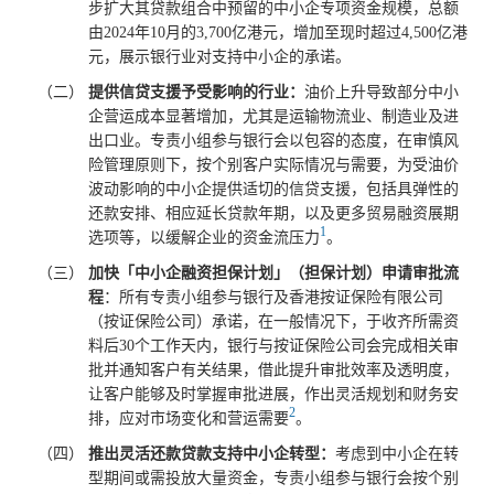
步扩大其贷款组合中预留的中小企专项资金规模，总额
由2024年10月的3,700亿港元，增加至现时超过4,500亿港
元，展示银行业对支持中小企的承诺。
提供信贷支援予受影响的行业：
油价上升导致部分中小
企营运成本显著增加，尤其是运输物流业、制造业及进
出口业。专责小组参与银行会以包容的态度，在审慎风
险管理原则下，按个别客户实际情况与需要，为受油价
波动影响的中小企提供适切的信贷支援，包括具弹性的
还款安排、相应延长贷款年期，以及更多贸易融资展期
1
选项等，以缓解企业的资金流压力
。
加快「
中小企融资担保计划
」（
担保计划
）申请审批流
程
：所有专责小组参与银行及香港按证保险有限公司
（按证保险公司）承诺，在一般情况下，于收齐所需资
料后30个工作天内，银行与按证保险公司会完成相关审
批并通知客户有关结果，借此提升审批效率及透明度，
让客户能够及时掌握审批进展，作出灵活规划和财务安
2
排，应对市场变化和营运需要
。
推出灵活还款贷款支持中小企
转型：
考虑到中小企在转
型期间或需投放大量资金，专责小组参与银行会按个别