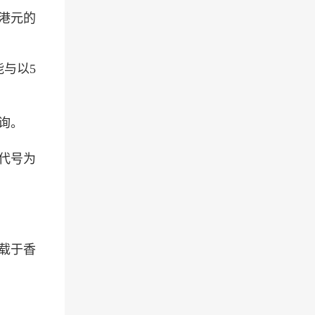
万港元的
与以5
询。
代号为
载于香