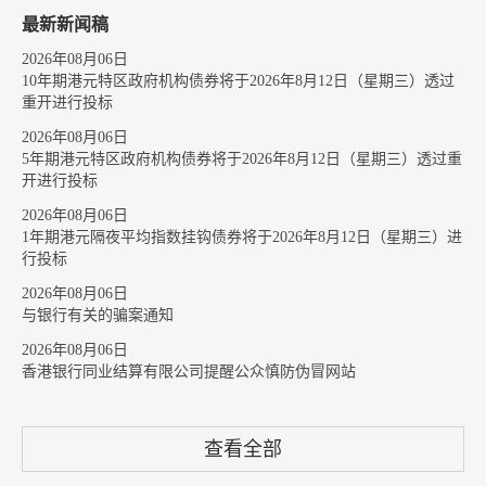
最新新闻稿
2026年08月06日
10年期港元特区政府机构债券将于2026年8月12日（星期三）透过
重开进行投标
2026年08月06日
5年期港元特区政府机构债券将于2026年8月12日（星期三）透过重
开进行投标
2026年08月06日
1年期港元隔夜平均指数挂钩债券将于2026年8月12日（星期三）进
行投标
2026年08月06日
与银行有关的骗案通知
2026年08月06日
香港银行同业结算有限公司提醒公众慎防伪冒网站
查看全部