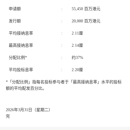
申请额
:
55,450 百万港元
发行额
:
20,000 百万港元
平均接纳息率
:
2.11厘
最高接纳息率
:
2.14厘
分配比例*
:
约37%
平均投标息率
:
2.20厘
*「分配比例」指每名投标参与者于「最高接纳息率」水平的投标
额的平均配发百分比。
2026年3月31日（星期二）
完