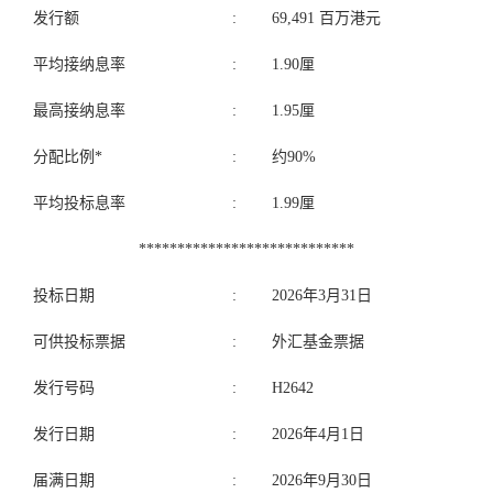
发行额
:
69,491 百万港元
平均接纳息率
:
1.90厘
最高接纳息率
:
1.95厘
分配比例*
:
约90%
平均投标息率
:
1.99厘
****************************
投标日期
:
2026年3月31日
可供投标票据
:
外汇基金票据
发行号码
:
H2642
发行日期
:
2026年4月1日
届满日期
:
2026年9月30日