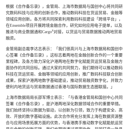
根据《合作备忘录》，金管局、上海市数据局与国创中心将共同研
究数码科技与应用的创新合作，推动数码科技在货运贸易、金融等
领域应用创新。各方将共同探索利用数码科技建设「跨境平台」，
在Ensemble项目开展跨境金融合作，研究如何应用电子提单，以及
x
推进与商业数据通和Cargo
对接，以货运与贸易数据推动两地贸易
融资。
金管局副总裁李达志表示：「我们很高兴与上海市数据局和国创中
心签署《合作备忘录》，这标志着两地在金融创新合作的一个重要
里程碑，及各方致力深化沪港两地在数字化赋能货运贸易及金融方
面协作的共同目标。通过大家的共同努力，我们期待可以推动数码
科技在货运贸易、金融等领域的应用创新，推广数码科技联合创新
成果，探索沪港两地数字基础建设，推动贸易融资数字化，并致力
便利内地货运与贸易数据通过香港与国际数据生态圈联接。」
上海市数据局局长邵军博士表示：「与香港金管局和国创中心共​​同
签署《合作备忘录》，是沪港两地深化数据领域合作的重要举措。
我们始终坚持以数据为驱动，以创新为引领，致力于构建安全、高
效、开放的数字基础设施。此次合作将充分发挥上海在数据资源整
合与应用场景拓展方面的优势，与香港携手推动数字化赋能航运贸