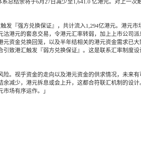
总结余将于6月27日减少至1,641.0 亿港元。对上一次
触发『强方兑换保证』，共计流入1,294亿港元。港元市
元沽港元的套息交易，令港元汇率转弱，加上上市公司派
港元资金兑换回笼，以及半年结相关的港元资金需求已大
合引致港汇触发『弱方兑换保证』。这是联系汇率制度设
风险。视乎资金的走向以及港元资金的供求情况，未来有
结余减少，港元拆息或会上升，这都合符联汇机制的设计
元市场有序运作。」