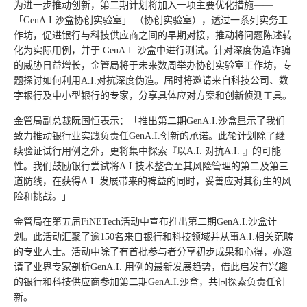
为进一步推动创新，第二期计划将加入一项主要优化措施——
「GenA.I.沙盒协创实验室」 （协创实验室），透过一系列实务工
作坊，促进银行与科技供应商之间的早期对接，推动将问题陈述转
化为实际用例，并于 GenA.I. 沙盒中进行测试。针对深度伪造诈骗
的威胁日益增长，金管局将于未来数周举办协创实验室工作坊，专
题探讨如何利用A.I.对抗深度伪造。届时将邀请来自科技公司、数
字银行及中小型银行的专家，分享具体应对方案和创新侦测工具。
金管局副总裁阮国恒表示：「推出第二期GenA.I.沙盒显示了我们
致力推动银行业实践负责任GenA.I.创新的承诺。此轮计划除了继
续验证试行用例之外，更将集中探索『以A.I. 对抗A.I. 』的可能
性。我们鼓励银行尝试将A.I.技术整合至其风险管理的第二及第三
道防线，在获得A.I. 发展带来的裨益的同时，妥善应对其衍生的风
险和挑战。」
金管局在第五届FiNETech活动中宣布推出第二期GenA.I.沙盒计
划。此活动汇聚了逾150名来自银行和科技领域并从事A.I.相关范畴
的专业人士。活动中除了有首批参与者分享初步成果和心得，亦邀
请了业界专家剖析GenA.I. 用例的最新发展趋势，借此启发有兴趣
的银行和科技供应商参加第二期GenA.I.沙盒，共同探索负责任创
新。