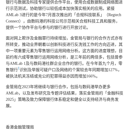
银行与数据及科技专家提供合作平台，使用合成数据制成网络图进
行示范测试，协助银行以较低成本加快落实相关的应用。紧接
AMLab 3进行的是今年7月首次推出的「合规科技联系」（Regtech
Connect），由数码港的科技公司示范相关合规科技工具和服务，
提供一个协作平台与参与的银行进行开放讨论。
面对网上欺诈及金融罪行持续增加，金管局与银行的合作方式亦有
所转变，推动业界朝着以创新科技进行反洗钱工作的方向迈进，其
中一项重要元素为零售银行运用网络分析。这方面的进度理想，目
前约有六成零售银行运用网络分析，是三年前的两倍多，包括曾参
与AMLab 1及与数码港社群企业合作的银行。在今年首九个月，零
1
售银行
识别及举报可疑户口及网络的个案较去年同期增加127%，
被执法机关冻结或充公的犯罪得益亦因而增加166%。
金管局在2023年将继续与银行合作，包括与数码港举办更多
AMLab，以及发布研究及专题评估结果，落实金管局的「金融科技
2025」策略及致力保障银行体系稳定和健全以支持经济与商务发
展。
香港金融管理局