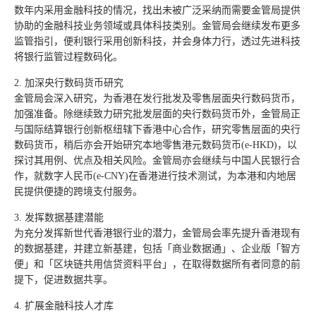
数年内采用金融科技的情况，找出未被广泛采纳而需要金管局提供
协助的金融科技业务领域或具体科技类别。金管局会继续发布更多
监管指引，便利银行采用创新科技，并会身体力行，透过先进科技
将银行监管过程数码化。
2. 加深央行数码货币研究
金管局会深入研究，为香港在发行批发及零售层面央行数码货币，
加强准备。除继续致力研究批发层面的央行数码货币外，金管局正
与国际结算银行创新枢纽辖下香港中心合作，研究零售层面的央行
数码货币，稍后亦会开始研究本地零售港元数码货币(e-HKD)，以
探讨其用例、优点及相关风险。金管局亦会继续与中国人民银行合
作，就数字人民币(e-CNY)在香港进行技术测试，为本港和内地居
民提供便捷的跨境支付服务。
3. 发挥数据基建潜能
为充分发挥新世代香港银行业的潜力，金管局会率先提升香港现有
的数据基建，并建立新基建，包括「商业数据通」、企业版「智方
便」和「区块链共用信贷资料平台」，在取得数据所有者同意的前
提下，促进数据共享。
4. 扩展金融科技人才库