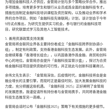
为增加金融科技人才供应，金管局计划与多个策略伙伴合作，推出
多项措施，培育更多学生和银行从业员成爲全面的金融科技专才。
措施包括制定金融科技培训课程及资历架构，以及推动业界和学术
界的合作项目，例如「金融科技先锋联网」计划，该计划会于今年
9月试点推出，为研究生提供实习机会，参与银行的金融科技项
目，研究联盟式学习及其他人工智能技术。
5. 善用资源政策支持发展
金管局将会联同业界各主要持份者成立「金融科技跨界别协调小
组」，制定有利政策，支持香港金融科技生态发展。此外，金管局
会继续筹备「香港增长组合」，以巩固香港作爲金融、商贸和创科
中心的地位。金管局亦会提升「金融科技监管沙盒」，探讨为合资
格金融科技项目提供资助的可行性，并正就此与创新科技署商讨。
余伟文先生表示：「金管局深信，后疫情时代，金融科技将会是金
融业增长的主要引擎，而现时正是最佳时刻，加大发展金融科技的
力度，充分把握这些机遇。『金融科技 2025』正好阐明了金管局
的发展愿景。我谨促请所有持份者与金管局携手，共同将香港金融
科技生态推至另一高峰。」
金管局会适时公布「金融科技2025」策略下有关措施的更多细节。