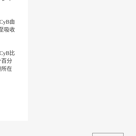
yB由
至吸收
yB比
个百分
担所在