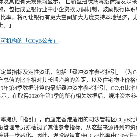
标及其他有关观察均显示， 自新型冠状病毒疫情爆发以
施，包括成立银行业中小企贷款协调机制，鼓励银行体系
B比率，将可让银行有更大空间加大力度支持本地经济，
士。」
可机构的「CCyB公布」
。
项定量指标及定性资讯，包括「缓冲资本参考指引」（为CC
产总值的比率相对其长期趋势的差距，以及住宅物业价格
9年第4季数据计算的最新缓冲资本参考指引，CCyB比率
显示，在取得2020年第1季的所有相关数据后，缓冲资本
比率提供「指引」，而厘定香港适用的司法管辖区CCyB比
融管理专员亦检视了其他参考指标。从这些来源得到的资
进一步恶化。因此，现阶段适宜将CCyB比率由2.0%进