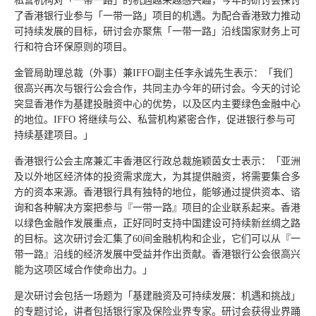
私营机构对「一带一路」的机遇越来越感兴趣，今年的研讨会探讨
了香港银行业参与「一带一路」项目的机遇。为配合香港致力推动
可持续发展的目标，研讨会亦聚焦「一带一路」沿线国家财务上可
行和符合环保原则的项目。
金管局助理总裁（外事）兼IFFO副主任李永诚先生表示：「我们
很高兴再次与银行公会合作，共同主办今年的研讨会。今天的讨论
突显香港作为基建投融资中心的优势，以及区内主要绿色金融中心
的地位。IFFO 将继续与公、私营机构紧密合作，促进银行参与可
持续基建项目。」
香港银行公会主席兼汇丰香港区行政总裁施颖茵女士表示：「亚洲
及以外地区经济体的投资需求庞大，为其提供融资，将需要集合多
方的资本来源。香港银行具有独特的地位，能够通过提供资本、谘
询和各种解决方案把参与『一带一路』项目的企业联系起来。香港
以绿色金融作发展重点，正好同时支持中国建设可持续新丝绸之路
的目标。这次研讨会汇集了60间金融机构和企业，它们可以从『一
带一路』沿线的经济发展中受益并作出贡献。香港银行公会很高兴
能为这项区域合作使命出力。」
是次研讨会包括一场题为「基建融资及可持续发展：机遇和挑战」
的专题讨论，讲者包括银行家及保险业界专家。研讨会获得业界踊