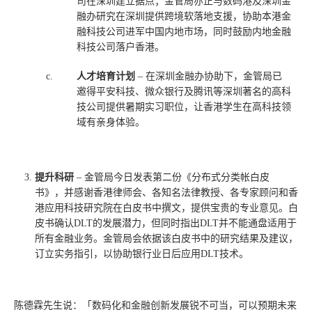
司在深圳建立据点；金管局亦正与数码港及深圳金
融办研究在深圳提供跨境软落地支援，协助本港金
融科技公司进军中国内地市场，同时鼓励内地金融
科技公司落户香港。
c.
人才培育计划
– 在深圳金融办协助下，金管局已
邀得平安科技、微众银行及腾讯等深圳著名的高科
技公司提供暑期实习职位，让香港学生在高科技领
域有亲身体验。
提升科研
– 金管局今日发表第二份《分布式分类帐白皮
书》，并感谢香港律师会、各知名法律教授、各专家顾问和香
港应用科技研究院在白皮书中撰文，提供宝贵的专业意见。白
皮书确认DLT的发展潜力，但同时指出DLT并不能通盘适用于
所有金融业务。金管局会依据该白皮书中的研究结果及建议，
订立实务指引，以协助银行业日后应用DLT技术。
陈德霖先生说：「数码化和金融创新发展锐不可当，可以预期未来