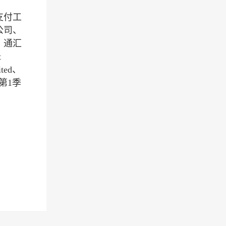
支付工
公司、
、通汇
t
ited、
年第1季