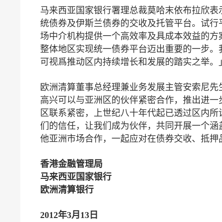
马来西亚国家银行署理总裁莫哈末依布拉欣表
统债券及伊斯兰债券的交收及托管平台。试行
场中介机构提供一个高效率及具成本效益的方
整体地区实现统一债券平台迈出重要的一步。
可视爲推动区内持续增长和发展的踏实之举。
欧洲清算董事总经理兼业务发展主管安索尼先
高兴可以与亚洲区的伙伴紧密合作，推出进一
区联系紧密，上世纪八十年代起已透过区内所
们的信任，让我们成为伙伴，共同开展一个涵
他亚洲市场合作，一起应对在债券交收、抵押
香港金融管理局
马来西亚
国家
银行
欧洲清算
银行
2012
年
3
月
13
日