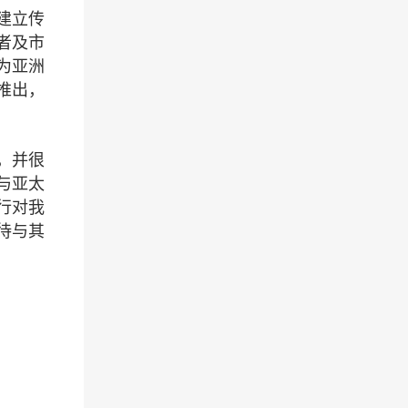
建立传
者及市
为亚洲
推出，
，并很
与亚太
行对我
待与其