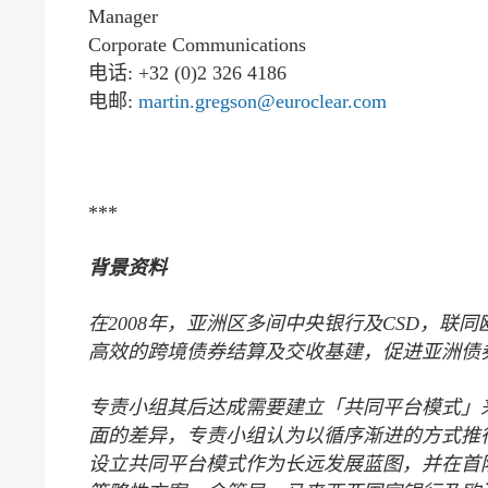
Manager
Corporate Communications
电话: +32 (0)2 326 4186
电邮:
martin.gregson@euroclear.com
***
背景资料
在
2008
年，亚洲区多间中央银行及
CSD
，联同
高效的跨境债券结算及交收基建，促进亚洲债
专责小组其后达成
需
要建立「共同平台模式」
面的差异，专责小组认为以循序渐进的方式推
设立共同平台模式作为长远发展蓝图，并在首