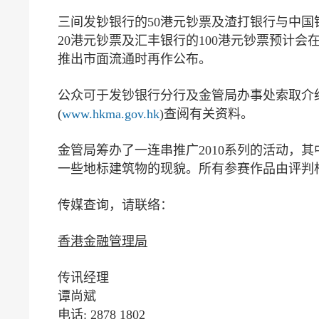
三间发钞银行的50港元钞票及渣打银行与中国银行
20港元钞票及汇丰银行的100港元钞票预计会
推出市面流通时再作公布。
公众可于发钞银行分行及金管局办事处索取介绍
(
www.hkma.gov.hk
)查阅有关资料。
金管局筹办了一连串推广2010系列的活动，
一些地标建筑物的现貌。所有参赛作品由评判
传媒查询，请联络：
香港金融管理局
传讯经理
谭尚斌
电话: 2878 1802