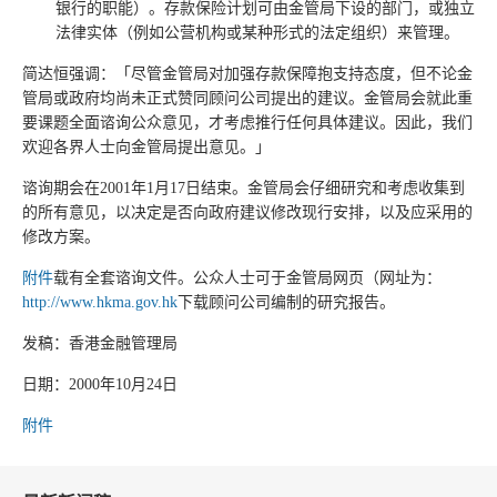
银行的职能）。存款保险计划可由金管局下设的部门，或独立
法律实体（例如公营机构或某种形式的法定组织）来管理。
简达恒强调：「尽管金管局对加强存款保障抱支持态度，但不论金
管局或政府均尚未正式赞同顾问公司提出的建议。金管局会就此重
要课题全面谘询公众意见，才考虑推行任何具体建议。因此，我们
欢迎各界人士向金管局提出意见。」
谘询期会在2001年1月17日结束。金管局会仔细研究和考虑收集到
的所有意见，以决定是否向政府建议修改现行安排，以及应采用的
修改方案。
附件
载有全套谘询文件。公众人士可于金管局网页（网址为：
http://www.hkma.gov.hk
下载顾问公司编制的研究报告。
发稿：香港金融管理局
日期：2000年10月24日
附件