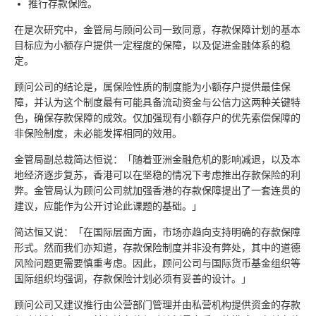
推行存款保险。
在是次研究中，金管局与顾问公司一致同意，存款保障计划的基本
目标应为小额存户提供一定程度的保障，以及促进金融体系的稳
定。
顾问公司的结论是，属保险性质的制度能为小额存户提供最佳保
障，并认为这个制度最有可能具备流动资金与公信力这两种关键特
色，确保存款保障的成效。仅加强现有小额存户的优先索偿保障的
非保险制度，未必能发挥相同的效用。
金管局副总裁简达恒说：「随着亚洲金融危机的影响减退，以及本
地经济逐步复苏，香港可以在坚稳的情况下考虑推出存款保险的利
弊。金管局认为顾问公司就加强香港的存款保障提出了一套连贯的
建议，应能作为公开讨论此课题的基础。」
简达恒又说：「在国际层面方面，市场亦趋向支持明确的存款保障
形式。然而我们亦知道，存款保险制度并非没有弊处，其中的道德
风险问题更需要慎重考虑。因此，顾问公司与国际货币基金组织等
国际组织均强调，存款保险计划必须有妥善的设计。」
顾问公司又建议推行由公营部门管理并由私营机构提供资金的存款