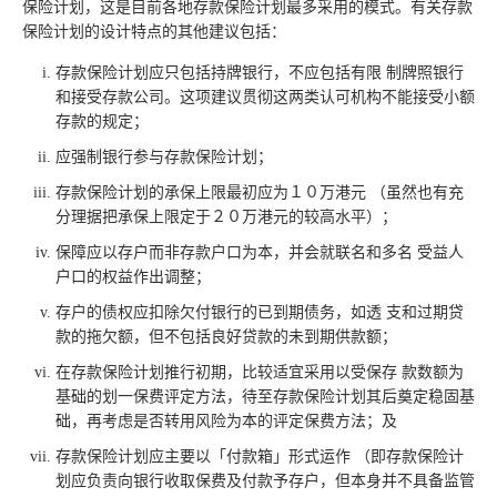
保险计划，这是目前各地存款保险计划最多采用的模式。有关存款
保险计划的设计特点的其他建议包括：
存款保险计划应只包括持牌银行，不应包括有限 制牌照银行
和接受存款公司。这项建议贯彻这两类认可机构不能接受小额
存款的规定；
应强制银行参与存款保险计划；
存款保险计划的承保上限最初应为１０万港元 （虽然也有充
分理据把承保上限定于２０万港元的较高水平）；
保障应以存户而非存款户口为本，并会就联名和多名 受益人
户口的权益作出调整；
存户的债权应扣除欠付银行的已到期债务，如透 支和过期贷
款的拖欠额，但不包括良好贷款的未到期供款额；
在存款保险计划推行初期，比较适宜采用以受保存 款数额为
基础的划一保费评定方法，待至存款保险计划其后奠定稳固基
础，再考虑是否转用风险为本的评定保费方法；及
存款保险计划应主要以「付款箱」形式运作 （即存款保险计
划应负责向银行收取保费及付款予存户，但本身并不具备监管