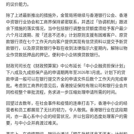
的议价能力。
除了上述最新推出的措施外，金管局将继续与香港银行公会、香港
中资银行业协会和工商界保持紧密联系，并透过「协调机制」跟进
余下措施的落实情况，当中包括银行调整信贷额度须给予客户最少
六个月过渡期、按「还息不还本」计划原则支援有困难客户、原贷
款银行须在七个工作天内向客户提供其现有信贷资料以提交予新贷
款银行，以及原贷款银行争取在收到法律指示六星期内，解除以物
业作贷款抵押品的押记，便利中小企转换贷款银行。
财政司司长在《财政预算案》中公布延长「中小企融资担保计划」
下八成及九成担保产品的申请期两年至2026年3月底。计划下的贷
款申请一般可以在银行提交齐全的申请文件后数个工作天内完成审
批。考虑到工商界的意见后，香港按证保险有限公司和银行业会共
同检视整个审批流程，务求进一步压缩处理申请所需的时间。
回望过去数年，在社会事件和疫情的连串打击下，香港中小企的经
营者和员工都展现了无比的韧力，令人敬佩。香港银行业在这段期
间，亦一直心系中小企的经营状况，并以包容的态度处理客户的需
要，与中小企并肩渡过难关。