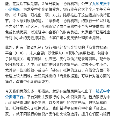
能。在复活节假期前，金管局联同「协调机制」公布了
九项支援中
小企措施
。为求令中小企尽快受惠，银行业在这大半个月里争分夺
秒，以「成熟一项推出一项」方式，陆续推出了这些措施的执行细
节。令人感到欣慰的是，11家参与「协调机制」的银行一如以往地
全力支持中小企客户，全都落实了向合资格中小企客户提供费用豁
免或其他优惠，以减轻中小企客户的财务负担，九家银行已经推出
针对中小企的无抵押贷款，令客户可以更灵活处理资金周转。
此外，所有「协调机制」银行都已经参与金管局的「商业数据通」
平台（CDI），未来会更广泛使用从CDI获取的商用数据，包括电
子贸易报关、电子商贸、供应链、支付及信贷纪录等资料，配合数
据分析技术，为中小企制定更贴身的信贷产品。过去不少中小企，
尤其是一些规模较小或没有「砖头」抵押的企业，在借贷方面可能
会遇上较大困难。金管局推出的「商业数据通」可以针对这方面的
痛点，改善中小企融资能力。
今天我们再落实多一项措施，就是在金管局网站推出了
一站式中小
企资讯平台
。平台列出主要银行的中小企贷款资讯，包括银行为中
小企解答查询的服务专线，以及各银行的信贷产品，包括贸易融
资、抵押贷款和无抵押透支。我们希望平台便利中小企「货比三
家」，就不同银行的信贷产品作出比较及选择，提升它们面向银行