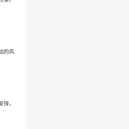
加的风
安排，