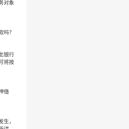
务对象
款吗？
此银行
可将按
押借
发生，
所讲，