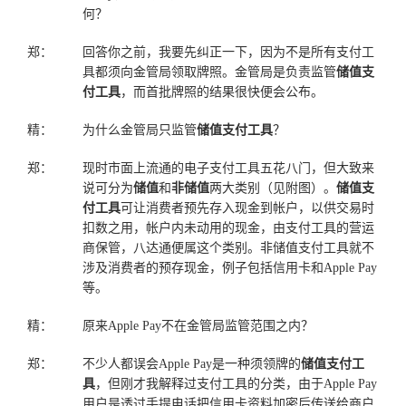
何？
郑：
回答你之前，我要先纠正一下，因为不是所有支付工
具都须向金管局领取牌照。金管局是负责监管
储值支
付工具
，而首批牌照的结果很快便会公布。
精：
为什么金管局只监管
储值支付工具
？
郑：
现时市面上流通的电子支付工具五花八门，但大致来
说可分为
储值
和
非储值
两大类别（见附图）。
储值支
付工具
可让消费者预先存入现金到帐户，以供交易时
扣数之用，帐户内未动用的现金，由支付工具的营运
商保管，八达通便属这个类别。非储值支付工具就不
涉及消费者的预存现金，例子包括信用卡和Apple Pay
等。
精：
原来Apple Pay不在金管局监管范围之内？
郑：
不少人都误会Apple Pay是一种须领牌的
储值支付工
具
，但刚才我解释过支付工具的分类，由于Apple Pay
用户是透过手提电话把信用卡资料加密后传送给商户