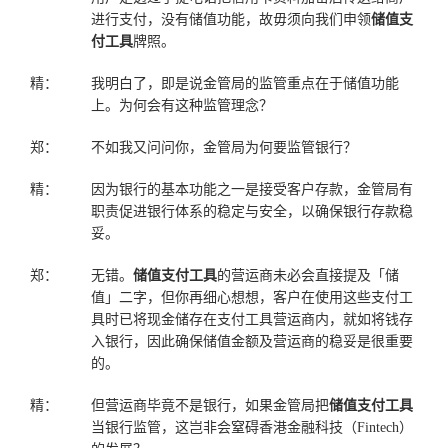
进行支付，没有储值功能，故毋须向我们申领
储值支
付工具
牌照。
精：
我明白了，即是说金管局的监管重点在于储值功能
上。为何会有这种监管理念？
郑：
不如我又问问你，金管局为何要监管银行？
精：
因为银行的基本功能之一是接受客户存款，金管局有
职责促进银行体系的稳定与安全，以确保银行存款稳
妥。
郑：
无错。
储值支付工具
的营运商未必会直接提及「储
值」二字，但你再细心想想，客户在使用这些支付工
具时已将现金储存在支付工具营运商内，就如将钱存
入银行，因此确保储值金额及营运商的稳妥是很重要
的。
精：
但营运商毕竟不是银行，如果金管局把
储值支付工具
当银行监管，这岂非会窒碍香港金融科技（Fintech）