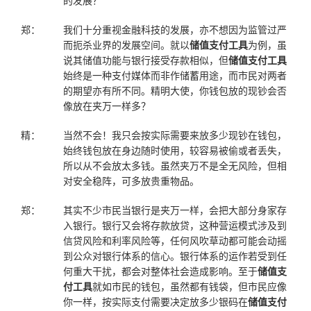
的发展？
郑：
我们十分重视金融科技的发展，亦不想因为监管过严
而扼杀业界的发展空间。就以
储值支付工具
为例，虽
说其储值功能与银行接受存款相似，但
储值支付工具
始终是一种支付媒体而非作储蓄用途，而市民对两者
的期望亦有所不同。精明大使，你钱包放的现钞会否
像放在夹万一样多？
精：
当然不会！我只会按实际需要来放多少现钞在钱包，
始终钱包放在身边随时使用，较容易被偷或者丢失，
所以从不会放太多钱。虽然夹万不是全无风险，但相
对安全稳阵，可多放贵重物品。
郑：
其实不少市民当银行是夹万一样，会把大部分身家存
入银行。银行又会将存款放贷，这种营运模式涉及到
信贷风险和利率风险等，任何风吹草动都可能会动摇
到公众对银行体系的信心。银行体系的运作若受到任
何重大干扰，都会对整体社会造成影响。至于
储值支
付工具
就如市民的钱包，虽然都有钱袋，但市民应像
你一样，按实际支付需要决定放多少银码在
储值支付