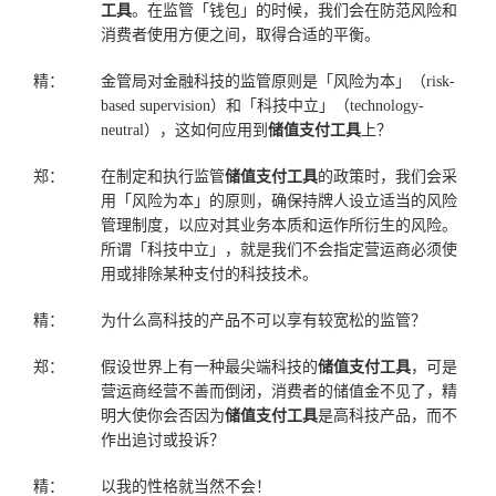
工具
。在监管「钱包」的时候，我们会在防范风险和
消费者使用方便之间，取得合适的平衡。
精：
金管局对金融科技的监管原则是「风险为本」（risk-
based supervision）和「科技中立」（technology-
neutral），这如何应用到
储值支付工具
上？
郑：
在制定和执行监管
储值支付工具
的政策时，我们会采
用「风险为本」的原则，确保持牌人设立适当的风险
管理制度，以应对其业务本质和运作所衍生的风险。
所谓「科技中立」，就是我们不会指定营运商必须使
用或排除某种支付的科技技术。
精：
为什么高科技的产品不可以享有较宽松的监管？
郑：
假设世界上有一种最尖端科技的
储值支付工具
，可是
营运商经营不善而倒闭，消费者的储值金不见了，精
明大使你会否因为
储值支付工具
是高科技产品，而不
作出追讨或投诉？
精：
以我的性格就当然不会！