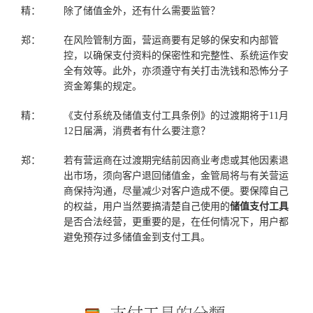
精：
除了储值金外，还有什么需要监管？
郑：
在风险管制方面，营运商要有足够的保安和内部管
控，以确保支付资料的保密性和完整性、系统运作安
全有效等。此外，亦须遵守有关打击洗钱和恐怖分子
资金筹集的规定。
精：
《支付系统及储值支付工具条例》的过渡期将于11月
12日届满，消费者有什么要注意？
郑：
若有营运商在过渡期完结前因商业考虑或其他因素退
出市场，须向客户退回储值金，金管局将与有关营运
商保持沟通，尽量减少对客户造成不便。要保障自己
的权益，用户当然要搞清楚自己使用的
储值支付工具
是否合法经营，更重要的是，在任何情况下，用户都
避免预存过多储值金到支付工具。