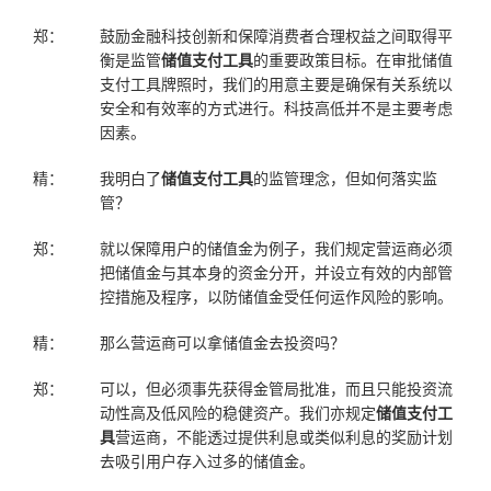
郑：
鼓励金融科技创新和保障消费者合理权益之间取得平
衡是监管
储值支付工具
的重要政策目标。在审批储值
支付工具牌照时，我们的用意主要是确保有关系统以
安全和有效率的方式进行。科技高低并不是主要考虑
因素。
精：
我明白了
储值支付工具
的监管理念，但如何落实监
管？
郑：
就以保障用户的储值金为例子，我们规定营运商必须
把储值金与其本身的资金分开，并设立有效的内部管
控措施及程序，以防储值金受任何运作风险的影响。
精：
那么营运商可以拿储值金去投资吗？
郑：
可以，但必须事先获得金管局批准，而且只能投资流
动性高及低风险的稳健资产。我们亦规定
储值支付工
具
营运商，不能透过提供利息或类似利息的奖励计划
去吸引用户存入过多的储值金。