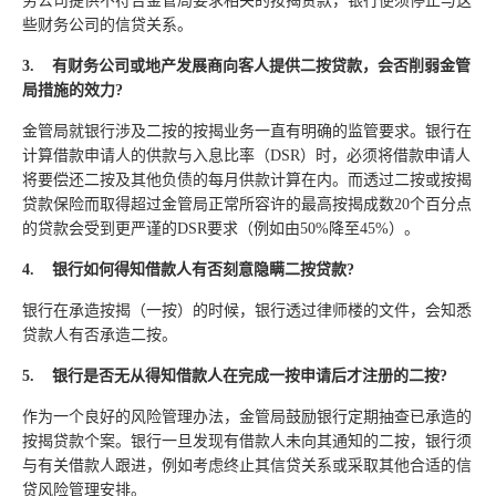
务公司提供不符合金管局要求相关的按揭贷款，银行便须停止与这
些财务公司的信贷关系。
3.
有财务公司或地产发展商向客人提供二按贷款，会否削弱金管
局措施的效力
?
金管局就银行涉及二按的按揭业务一直有明确的监管要求。银行在
计算借款申请人的供款与入息比率（DSR）时，必须将借款申请人
将要偿还二按及其他负债的每月供款计算在内。而透过二按或按揭
贷款保险而取得超过金管局正常所容许的最高按揭成数20个百分点
的贷款会受到更严谨的DSR要求（例如由50%降至45%）。
4.
银行如何得知借款人有否刻意隐瞒二按贷款
?
银行在承造按揭（一按）的时候，银行透过律师楼的文件，会知悉
贷款人有否承造二按。
5.
银行是否无从得知借款人在完成一按申请后才注册的二按
?
作为一个良好的风险管理办法，金管局鼓励银行定期抽查已承造的
按揭贷款个案。银行一旦发现有借款人未向其通知的二按，银行须
与有关借款人跟进，例如考虑终止其信贷关系或采取其他合适的信
贷风险管理安排。