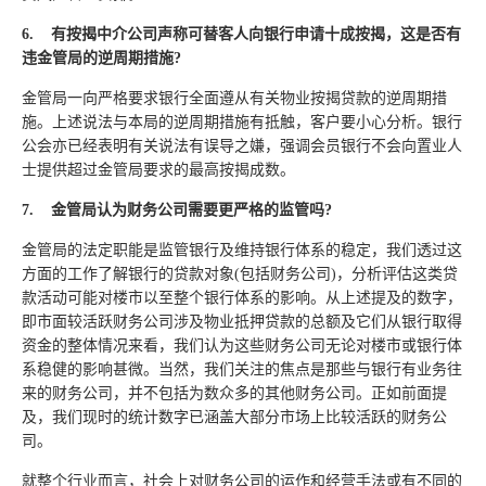
6.
有按揭中介公司声称可替客人向银行申请十成按揭，这是否有
违金管局的逆周期措施
?
金管局一向严格要求银行全面遵从有关物业按揭贷款的逆周期措
施。上述说法与本局的逆周期措施有抵触，客户要小心分析。银行
公会亦已经表明有关说法有误导之嫌，强调会员银行不会向置业人
士提供超过金管局要求的最高按揭成数。
7.
金管局认为财务公司需要更严格的监管吗
?
金管局的法定职能是监管银行及维持银行体系的稳定，我们透过这
方面的工作了解银行的贷款对象(包括财务公司)，分析评估这类贷
款活动可能对楼市以至整个银行体系的影响。从上述提及的数字，
即市面较活跃财务公司涉及物业抵押贷款的总额及它们从银行取得
资金的整体情况来看，我们认为这些财务公司无论对楼市或银行体
系稳健的影响甚微。当然，我们关注的焦点是那些与银行有业务往
来的财务公司，并不包括为数众多的其他财务公司。正如前面提
及，我们现时的统计数字已涵盖大部分市场上比较活跃的财务公
司。
就整个行业而言，社会上对财务公司的运作和经营手法或有不同的