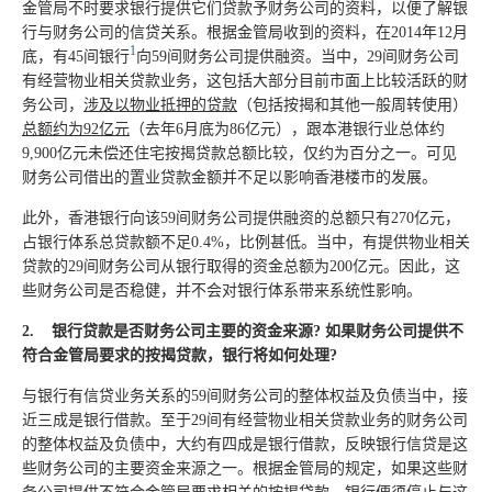
金管局不时要求银行提供它们贷款予财务公司的资料，以便了解银
行与财务公司的信贷关系。根据金管局收到的资料，在2014年12月
1
底，有45间银行
向59间财务公司提供融资。当中，29间财务公司
有经营物业相关贷款业务，这包括大部分目前市面上比较活跃的财
务公司，
涉及以物业抵押的贷款
（包括按揭和其他一般周转使用）
总额约为
92亿元
（去年6月底为86亿元），跟本港银行业总体约
9,900亿元未偿还住宅按揭贷款总额比较，仅约为百分之一。可见
财务公司借出的置业贷款金额并不足以影响香港楼市的发展。
此外，香港银行向该59间财务公司提供融资的总额只有270亿元，
占银行体系总贷款额不足0.4%，比例甚低。当中，有提供物业相关
贷款的29间财务公司从银行取得的资金总额为200亿元。因此，这
些财务公司是否稳健，并不会对银行体系带来系统性影响。
2.
银行贷款是否财务公司主要的资金来源
? 如果财务公司提供不
符合金管局要求的按揭贷款，银行将如何处理?
与银行有信贷业务关系的59间财务公司的整体权益及负债当中，接
近三成是银行借款。至于29间有经营物业相关贷款业务的财务公司
的整体权益及负债中，大约有四成是银行借款，反映银行信贷是这
些财务公司的主要资金来源之一。根据金管局的规定，如果这些财