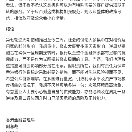
看法，但不得不承认这类机构可以为有特殊需要的客户提供短期周
转的服务。至于应否对这类机构加强规范，则涉及整体的政策考
虑，相信政府及公众会小心衡量。
结语
第七轮逆周期措施推出至今三周，社会的讨论大多集中在对楼价及
用家的即时影响。我想重申，楼市发展受多重因素影响，逆周期措
施旨在确保一旦周期逆转时，银行以至整个金融体系都有足够的抗
震能力，而不是作为试图扭转楼市周期的工具。当然，我们也理解
这措施可能会影响部分潜在用家，但职责所在，我们有责任为保障
香港银行体系稳定采取必要的措施，而不能对泡沫风险视而不见，
希望公众能够理解。在多国进行量宽，引致利率水平及资产市场极
度扭曲的情况下，我想不厌其烦地多讲一句：宏观环境风高浪急，
有意置业人士要小心衡量自身的供款能力，亦务必顾及在周期一旦
逆转及息口调头回升时自己所须承担的风险及周转能力。
香港金融管理局
副总裁