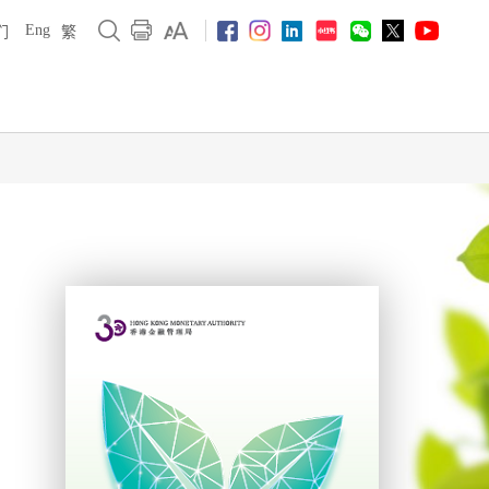
Eng
们
繁