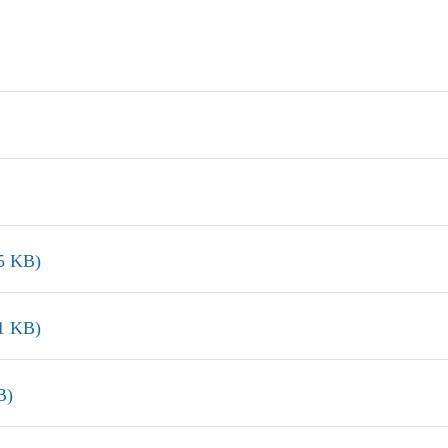
 KB)
 KB)
B)