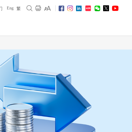
Eng
们
繁