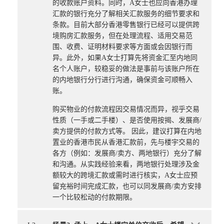
的收款账户资料。同时，A女士也应向香港办理
汇款的银行充分了解相关汇款服务的细节要求和
条款。目前大部分香港零售银行已经可以提供跨
境购房汇款服务，但在处理流程、适用交易范
围、收费、证明材料要求等方面或会因银行而
异。此外，如果A女士打算先将资金汇至内地同
名个人账户，较稳妥的做法是事前与该账户所在
的内地银行分行进行沟通，确保资金可顺畅入
账。
购买物业的付款流程因交易情况而异，视乎交易
性质（一手或二手楼）、是否使用按揭、发展商/
卖方提供的付款方式等。 因此，建议打算在内地
置业的香港市民从香港汇款前，先与楼宇交易的
各方（例如：发展商/卖方、两地银行）充分了解
和沟通。从实践经验来看，两地银行处理涉及金
额较大的跨境汇款或需时进行核实，A女士应预
留充裕时间完成汇款，也可以同发展商/卖方安排
一个比较松动的付款期限。