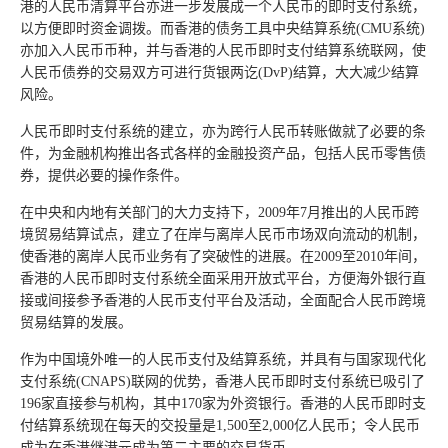
港的人民币清算平台亦进一步发展成一个人民币的即时支付系统，
以方便即时资金调拨。而香港的债务工具中央结算系统(CMU系统)
亦加入人民币币种，并与香港的人民币即时支付结算系统联网，使
人民币债券的交易双方可进行货银两讫(DvP)结算，大大减少结算
风险。
人民币即时支付系统的建立，亦为跨行人民币转账做就了必要的条
件，为金融机构推出各式各样的金融投资产品，包括人民币零售债
券，提供必要的操作条件。
在中央和内地有关部门的大力支持下，2009年7月推出的人民币跨
境贸易结算试点，建立了在岸与离岸人民币市场双向流动的机制，
使香港的离岸人民币业务有了突破性的进展。在2009至2010年间，
香港的人民币即时支付系统全面采用开放式平台，方便海外银行直
接或间接参予香港的人民币支付平台及活动，全面配合人民币跨境
贸易结算的发展。
作为中国境外唯一的人民币支付及结算系统，并具有与国家现代化
支付系统(CNAPS)联网的优势，香港人民币即时支付系统已吸引了
196家直接参与机构，其中170家为外资银行。香港的人民币即时支
付结算系统现在每天的交投量是1,500至2,000亿人民币；令人民币
成为在香港继港元成为第二主要的交易货币。