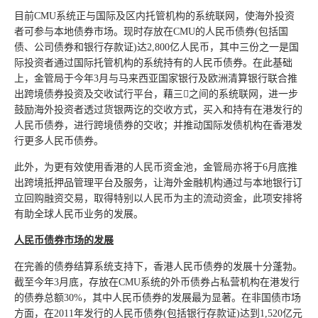
目前CMU系统正与国际及区内托管机构的系统联网，使海外投资
者可参与本地债券市场。现时存放在CMU的人民币债券(包括国
债、公司债券和银行存款证)达2,800亿人民币，其中三份之一是国
际投资者通过国际托管机构的系统持有的人民币债券。在此基础
上，金管局于今年3月与马来西亚国家银行及欧洲清算银行联合推
出跨境债券投资及交收试行平台，藉三之间的系统联网，进一步
鼓励海外投资者透过货银两讫的交收方式，买入和持有在港发行的
人民币债券，进行跨境债券的交收；并推动国际发债机构在香港发
行更多人民币债券。
此外，为更有效使用香港的人民币资金池，金管局亦将于6月底推
出跨境抵押品管理平台及服务，让海外金融机构通过与本地银行订
立回购融资交易，取得特别以人民币为主的流动资金，此项安排将
有助全球人民币业务的发展。
人民币债券市场的发展
在完善的债券结算系统支持下，香港人民币债券的发展十分蓬勃。
截至今年3月底，存放在CMU系统的外币债券占私营机构在港发行
的债券总额30%，其中人民币债券的发展最为显著。在非国债市场
方面，在2011年发行的人民币债券(包括银行存款证)达到1,520亿元