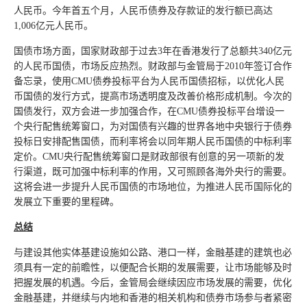
人民币。今年首五个月，人民币债券及存款证的发行额已高达
1,006亿元人民币。
国债市场方面，国家财政部于过去3年在香港发行了总额共340亿元
的人民币国债，市场反应热烈。财政部与金管局于2010年签订合作
备忘录，使用CMU债券投标平台为人民币国债招标，以优化人民
币国债的发行方式，提高市场透明度及改善价格形成机制。今次的
国债发行，双方会进一步加强合作，在CMU债券投标平台增设一
个央行配售统筹窗口，为对国债有兴趣的世界各地中央银行于债券
投标日安排配售国债，而利率将会以同年期人民币国债的中标利率
定价。CMU央行配售统筹窗口是财政部很有创意的另一项新的发
行渠道，既可加强中标利率的作用，又可照顾各海外央行的需要。
这将会进一步提升人民币国债的市场地位，为推进人民币国际化的
发展立下重要的里程碑。
总结
与建设其他实体基建设施如公路、港口一样，金融基建的建筑也必
须具有一定的前瞻性，以便配合长期的发展需要，让市场能够及时
把握发展的机遇。今后，金管局会继续因应市场发展的需要，优化
金融基建，并继续与内地和香港的相关机构和债券市场参与者紧密