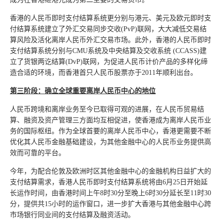
香港的人民币即时支付结算系统更分别与港元、美元及欧元即时支
付结算系统建立了外汇交易同步交收(PvP)联网，大大减低交易结
算风险及活化离岸人民币外汇交易市场。此外，香港的人民币即时
支付结算系统分别与CMU系统及中央结算及交收系统 (CCASS)建
立了货银两讫结算(DvP)联网，为促进人民币计价产品的多样化缔
造合适的环境，而香港首只人民币股票亦于2011年顺利出台。
第三阶段：确立全球重要离岸人民币中心的地位
人民币跨境和离岸业务至今已取得可观的进展，在人民币贸易结
算、融资及资产管理三方面均互相促进，使香港成为离岸人民币业
务的国际枢纽。作为全球首要的离岸人民币中心，香港更需要不断
优化其人民币金融基础建设，为其他金融中心的人民币业务提供高
效而可靠的平台。
今年，为配合伦敦及欧洲时区其他金融中心的金融机构日益扩大的
支付结算需求，香港人民币即时支付结算系统将由6月25日开始延
长运作时间，由香港时间上午8时30分至晚上6时30分延长至11时30
分，提供共15小时的运作窗口，进一步扩大香港与其他金融中心跨
市场银行同业间的支付结算及融资活动。