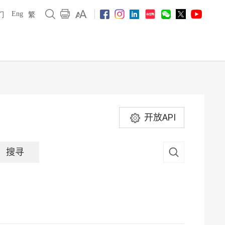
Eng
们
繁
开放API