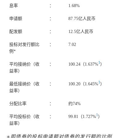
息率
：
1.68%
申请额
：
87.75亿人民币
配发额
：
12.5亿人民币
投标对发行额比
：
7.02
例*
1
平均接纳价（收
：
100.24（1.637%
）
益率）
1
最低接纳价（收
：
100.20（1.645%
）
益率）
分配比率
：
约74%
1
平均投标价（收
：
99.81（1.727%
）
益率）
即债券的投标申请额对债券的发行额的比例
＊