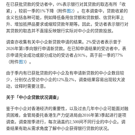
在已获批贷款的受访者中，0%表示银行对其贷款的取态有所「收
紧」，较前一季的1%下降（附件
图2
）。在本调查中，贷款收紧的
含义包括各种可能，例如降低备用信贷额和贷款额、信贷利率上
升、增加抵押品要求或缩短贷款年期等。因此，受访者表示银行对
其贷款的取态并不直接反映银行实际对中小企的贷款投放。
调查亦收集有关中小企新贷款申请的结果。2%受访者表示曾于
2026年第1季向银行申请新贷款。在已知申请结果的受访者中，表
示申请完全成功或部分成功的受访者占91%，高于前一季的77%
（附件
图3
）。
由于季内有已获批贷款的中小企及有申请新贷款的中小企数目较
少，分别仅占受访中小企的12%及2%，调查结果容易出现较大波
动，诠释时需要注意。
关于「中小企贷款状况调查」
鉴于中小企对香港经济的重要性，以及过去几年中小企可能面对融
资困难，金管局委托香港生产力促进局由2016年第3季起进行是项
调查。调查按季进行，每次涵盖约2,500间不同行业的中小企。调
查结果有助从需求角度了解中小企获得银行贷款的状况。