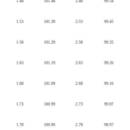
1.48
101.48
2.48
99.54
1.53
101.39
2.53
99.45
1.58
101.29
2.58
99.35
1.63
101.19
2.63
99.26
1.68
101.09
2.68
99.16
1.73
100.99
2.73
99.07
1.78
100.90
2.78
98.97