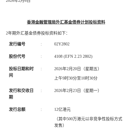
2026年2月6日
香港金融管理局外汇基金债券计划投标资料
2年期外汇基金债券投标资料如下：
发行编号
:
02Y2802
股份代号
:
4108 (EFN 2.23 2802)
投标日期和时
:
2026年2月20日（星期五）
间
上午9时30分至10时30分
发行和交收日
:
2026年2月23日（星期一）
期
发行总额
:
12亿港元
（其中500万港元以非竞争性投标方式
发售）