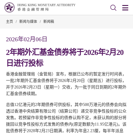
主页
/
新闻与媒体
/
新闻稿
2026年02月06日
2年期外汇基金债券将于2026年2月20
日进行投标
香港金融管理局（金管局）宣布，根据已公布的暂定发行时间表，
一批2年期外汇基金债券将于2026年2月20日（星期五）进行投标，
并于2026年2月23日（星期一）交收，为一批于同日到期的2年期外
汇基金债券续期。
总值12亿港元的2年期债券可供投标，其中500万港元的债券会向拟
透过香港中央结算有限公司（结算公司）递交非竞争性投标的公众
发售。若预留作非竞争性投标的债券认购不足，未获认购的部分将
拨回以竞争性投标方式发售的债券内(原定数额为11.95亿港元)。该
批债券将于2028年2月23日期满，利率为年息2.23厘，每半年派息