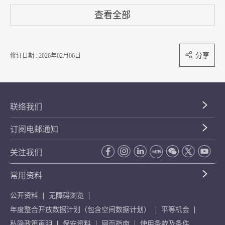
查看全部
分享
修订日期 : 2026年02月06日
联络我们
订阅电邮通知
关注我们
常用资料
公开资料
无障碍浏览
年度整合开放数据计划（包含空间数据计划）
平等机会
私隐政策声明
保安资料
网页指南
使用条款及条件