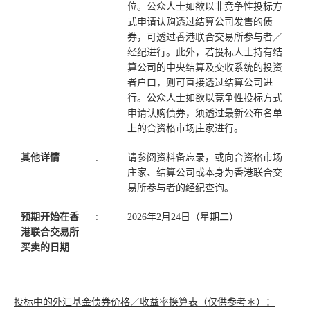
位。公众人士如欲以非竞争性投标方
式申请认购透过结算公司发售的债
券，可透过香港联合交易所参与者／
经纪进行。此外，若投标人士持有结
算公司的中央结算及交收系统的投资
者户口，则可直接透过结算公司进
行。公众人士如欲以竞争性投标方式
申请认购债券，须透过最新公布名单
上的合资格市场庄家进行。
其他详情
:
请参阅资料备忘录，或向合资格市场
庄家、结算公司或本身为香港联合交
易所参与者的经纪查询。
预期开始在香
:
2026年2月24日（星期二）
港联合交易所
买卖的日期
投标中的外汇基金债券价格／收益率换算表（仅供参考＊）：