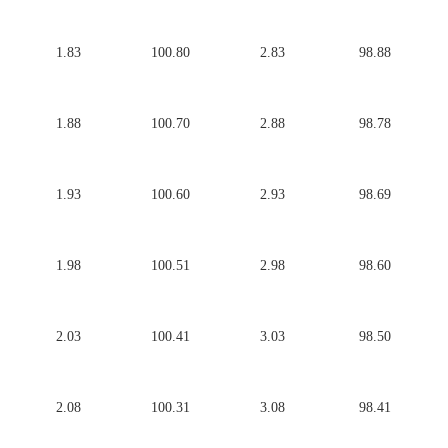
1.83
100.80
2.83
98.88
1.88
100.70
2.88
98.78
1.93
100.60
2.93
98.69
1.98
100.51
2.98
98.60
2.03
100.41
3.03
98.50
2.08
100.31
3.08
98.41