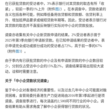
在已获批贷款的受访者中，3%表示银行对其贷款的取态有所「收
紧」，较前一季的1%上升（附件
图2
）。在本调查中，贷款收紧的
含义包括各种可能，例如降低备用信贷额和贷款额、信贷利率上
升、增加抵押品要求或缩短贷款年期等。因此，受访者表示银行对
其贷款的取态并不直接反映银行实际对中小企的贷款投放。
调查亦收集有关中小企新贷款申请的结果。2%受访者表示曾于
2025年第3季向银行申请新贷款。在已知申请结果的受访者中，表
示申请完全成功或部分成功的受访者占72%，高于前一季的67%
（附件
图3
）。
由于季内有已获批贷款的中小企及有申请新贷款的中小企数目较
少，分别仅占受访中小企的15%及2%，调查结果容易出现较大波
动，诠释时需要注意。
关于「中小企贷款状况调查」
鉴于中小企对香港经济的重要性，以及过去几年中小企可能面对融
资困难，金管局委托香港生产力促进局由2016年第3季起进行是项
调查。调查按季进行，每次涵盖约2,500间不同行业的中小企。调
查结果有助从需求角度了解中小企获得银行贷款的状况。