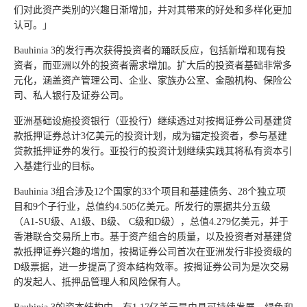
们对此资产类别的兴趣日渐增加，并对其带来的好处和多样化更加
认可。」
Bauhinia 3的发行再次获得投资者的踊跃反应，包括新增和现有投
资者，而亚洲以外的投资者需求增加。扩大后的投资者基础非常多
元化，涵盖资产管理公司、企业、家族办公室、金融机构、保险公
司、私人银行及证券公司。
亚洲基础设施投资银行（亚投行）继续透过对按揭证券公司基建贷
款抵押证券总计3亿美元的投资计划，成为锚定投资者，参与基建
贷款抵押证券的发行。亚投行的投资计划继续实践其将私有资本引
入基建行业的目标。
Bauhinia 3组合涉及12个国家的33个项目和基建债务、28个独立项
目和9个子行业，总值约4.505亿美元。所发行的票据共分五级
（A1-SU级、A1级、B级、 C级和D级），总值4.279亿美元，并于
香港联合交易所上市。基于资产组合的质量，以及投资者对基建贷
款抵押证券兴趣的增加，按揭证券公司首次在亚洲发行非投资级的
D级票据，进一步提高了资本结构效率。按揭证券公司为是次交易
的发起人、抵押品管理人和风险保有人。