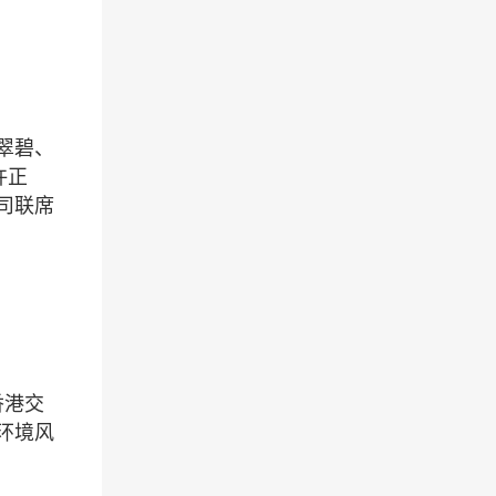
翠碧、
许正
司联席
香港交
环境风