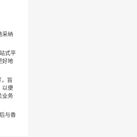
地采纳
站式平
更好地
订，旨
，以便
关业务
后与香