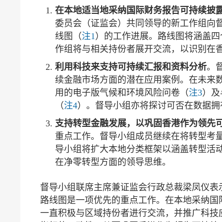
在本地适当地采纳国际财务报告可持续披
委员会（证监会）共同领导的新工作组向
线图（
注1
）的工作进展。路线图将涵盖四
作组将与相关持份者展开交流，以识别在
利用科技来支持可持续汇报和资料分析
。
续金融市场方面的潜在应用案例。在未来
用的电子版气候和环境风险问卷（
注3
）及
（
注4
）。督导小组亦将探讨可否在数据拥
支持转型金融发展，以巩固香港作为领先
重点工作。督导小组成员继续在将转型考
导小组将扩大本地分类框架以涵盖转型活
在净零转型方面的领导思维。
督导小组联席主席兼证监会行政总裁梁凤仪表
路线图是一项优先的重点工作。在本地采纳国
一直积极与区域持份者进行交流，并推广科技