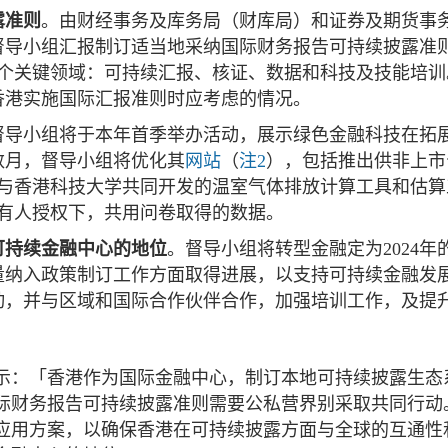
露准则
。由财经事务及库务局（财库局）和证券及期货事
督导小组汇报制订适当地采纳国际财务报告可持续披露准
个关键领域：可持续汇报、核证、数据和科技及技能培训
香港实施国际汇报准则时应考虑的情况。
督导小组将于本年首季举办活动，展示绿色金融科技在拓
数月，督导小组将优化其
网站
（
注2
），包括推出供非上市
与香港科技大学共同开发的温室气体排放计算工具和估算
有人授权下，共用问卷取得的数据。
可持续金融中心的地位
。督导小组将转型金融定为2024年
量纳入政策制订工作方面取得进展，以支持可持续金融发
动，并与区域和国际合作伙伴合作，加强培训工作，及提
示：「香港作为国际金融中心，制订本地可持续披露生态
际财务报告可持续披露准则需要公私营界别采取共同行动
应用方案，以确保香港在可持续披露方面与全球的互通性