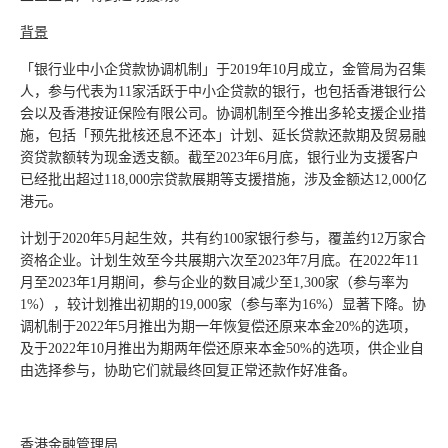
背景
「银行业中小企贷款协调机制」于2019年10月成立，金管局为召集
人，参与代表为11家活跃于中小企贷款的银行，也包括香港银行公
会以及香港按证保险有限公司。协调机制至今推出多轮支援企业措
施，包括「预先批核还息不还本」计划、延长贷款还款期及贸易融
资贷款额转为现金透支额。截至2023年6月底，银行业为支援客户
已经批出超过118,000宗贷款展期等支援措施，涉及金额达12,000亿
港元。
计划于2020年5月起生效，共有约100家银行参与，覆盖约12万家合
资格企业。计划生效至今共展期六次至2023年7月底。在2022年11
月至2023年1月期间，参与企业的数目减少至1,300家（参与率为
1%），较计划推出初期的19,000家（参与率为16%）显著下降。协
调机制于2022年5月推出为期一年恢复偿还原来本金20%的选项，
及于2022年10月推出为期两年偿还原来本金50%的选项，供企业自
由选择参与，协助它们就最终回复正常还款作好准备。
香港金融管理局