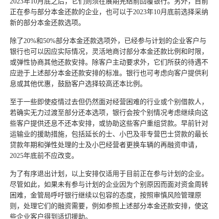
2023年10月底之后，它们则须在展期完结前回覆银行。另外，目前
正在参与部分本金还款的企业，也可以于2023年10月底前选择采纳
新的部分本金还款选项。
除了20%和50%部分本金还款选项外，已经参与计划的企业客户与
银行也可以因应实际情况，灵活地商讨部分本金还款比例和时限，
或弹性协商其他还款安排。除客户主动要求外，它们所获的待遇不
应逊于上述部分本金还款安排的标准。银行也可考虑向客户提供利
息或其他优惠，鼓励客户选择较高还本比例。
至于一些即使疫情过去但仍然面对经营困难的行业或个别借款人，
若确实无力过渡至部分还本选项，银行会按个别情况考虑继续向这
些客户提供还息不还本安排，或协助这些客户重组贷款。早前针对
运输业的援助措施，包括延长的士、小巴及非专营巴士贷款的最长
贷款年期和弹性处理的士及小巴经营者更换车辆的再融资申请，
2025年底前不应改变。
为了有序退出计划，以上安排仅适用于目前正在参与计划的企业。
尽管如此，如果未有参与计划的企业因为个别原因而面对资金周转
困难，金管局呼吁银行继续以包容的态度，按照审慎风险管理原
则，处理它们的融资需要，例如参照上述部分本金还款安排，使这
些企业客户得到适切援助。