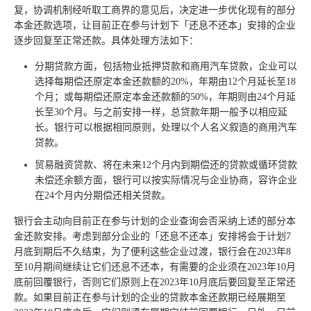
复，协调机制经听取工商界的意见后，决定进一步优化现有的部分
本金还款选项，让目前正在参与计划下「还息不还本」安排的企业
逐步回复至正常还款。具体处理方法如下：
分期贷款方面，包括物业抵押贷款和商用汽车贷款，企业可以
选择每期偿还原定本金还款额的20%，年期由12个月延长至18
个月；或每期偿还原定本金还款额的50%，年期则由24个月延
长至30个月。与之前安排一样，总贷款年期一般予以相应延
长。银行可以根据相同原则，处理以个人名义叙造的商用汽车
贷款。
贸易融资贷款、将在未来12个月内到期偿还的贷款或循环贷款
未偿还余额方面，银行可以按实际情况与企业协商，容许企业
在24个月内分期偿还相关贷款。
银行会主动向目前正在参与计划的企业查询会否采纳上述的部分本
金还款安排。考虑到部分企业的「还息不还本」安排将会于计划7
月底到期后不久结束，为了便利这些企业过渡，银行会在2023年8
至10月期间继续让它们还息不还本，有需要的企业须在2023年10月
底前回覆银行，否则它们原则上在2023年10月底后要回复至正常还
款。如果目前正在参与计划的企业的贷款本金还款期已经展期至