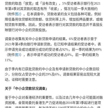
贷款的取态「放宽」或「没有改变」，5%受访者表示银行在2021
年第4季对其贷款的取态有所「收紧」，情况与前一季大致相约
（附件
图2
）。在本调查中，贷款收紧的含义包括各种可能，例如
降低备用信贷额和贷款额、信贷利率上升、增加抵押品要求、或缩
短贷款年期等。因此，受访者表示银行对其贷款的取态并不直接反
映银行对中小企的贷款投放。
调查亦收集有关中小企新贷款申请的结果。6%受访者表示曾于
2021年第4季向银行申请新贷款。在已知申请结果的受访者中，表
示申请完全成功或部分成功的受访者占92%，前一季的结果为89%
（附件
图3
），表示申请不成功的受访者占8%，前一季的结果为
11%。
由于季内有已获批贷款的中小企及有申请新贷款的中小企数目较
少，分别仅占受访中小企的29%及6%，调查结果容易出现较大波
动，诠释时需要注意。
关于「中小企贷款状况调查」
鉴于中小企对香港经济的重要性，以及过去几年中小企可能面对融
资困难，金管局委托香港生产力促进局由2016年第3季起进行是项