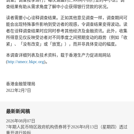
调查。调查按季进行，每次涵盖约2,500间不同行业的中小企。调
查结果有助从需求角度了解中小企获得银行贷款的状况。
读者需要小心诠释调查结果。正如其他意见调查一样，调查期间可
能会出现特殊事件影响到受访者的观感，令调查结果变得波动。读
者在诠释调查结果时应同时参考其他经济及金融资讯。此外，收集
所得意见仅反映受访者对不同季度之间预期变动的趋势（例如「收
紧」、「没有改变」或「放宽」），而并非具体变动的幅度。
本调查详细列表及技术资料，载于香港生产力促进局网站
(
http://smecc.hkpc.org
)。
香港金融管理局
2022年2月7日
最新新闻稿
2026年08月07日
7年期人民币特区政府机构债券将于2026年8月13日（星期四）透过
重开进行投标