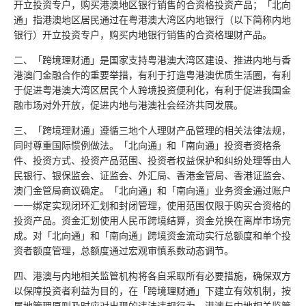
开立投资专户，购买港澳地区银行销售的合资格投资产品；「北向
通」指港澳地区居民通过在粤港澳大湾区内地银行（以下简称内地
银行）开立投资专户，购买内地银行销售的合资格理财产品。
二、「跨境理财通」是国家支持粤港澳大湾区建设、推进内地与香
港澳门金融合作的重要举措，有利于打造粤港澳优质生活圈，有利
于促进粤港澳大湾区居民个人跨境投资便利化，有利于促进我国金
融市场对外开放，促进内地与港澳社会经济共同发展。
三、「跨境理财通」遵循三地个人理财产品管理的相关法律法规，
同时尊重国际惯例做法。「北向通」和「南向通」投资者资格条
件、投资方式、投资产品范围、投资者权益保护和纠纷处理等由人
民银行、银保监会、证监会、外汇局、香港金管局、香港证监会、
澳门金管局商议确定。「北向通」和「南向通」业务资金通过账户
一一绑定实现闭环汇划和封闭管理，使用范围仅限于购买合资格的
投资产品。资金汇划使用人民币跨境结算，资金兑换在离岸市场完
成。对「北向通」和「南向通」跨境资金流动实行总额度和单个投
资者额度管理，总额度通过宏观审慎系数动态调节。
四、港澳与内地相关监管机构将各自采取所有必要措施，确保双方
以保障投资者利益为目的，在「跨境理财通」下建立有效机制，按