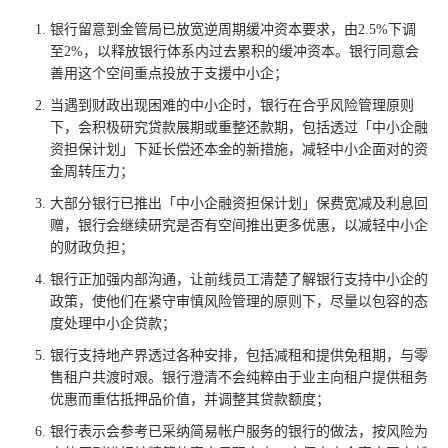
银行留意到金管局已放宽逆周期缓冲资本要求，由2.5%下调
至2%，以释放银行体系内过去累积的缓冲资本。银行同意会
善用这个空间重点投放于支援中小企；
当遇到财政出现困难的中小企时，银行在合乎风险管理原则
下，会积极研究贷款展期或重整还款期，包括透过「中小企融
资担保计划」下延长偿还本金的新措施，减轻中小企面对的资
金周转压力；
大部分银行已推出「中小企融资担保计划」保费宽减及利息回
赠，银行会继续研究是否有空间推出更多优惠，以减轻中小企
的财政负担；
银行正加强内部沟通，让前线员工清楚了解银行支持中小企的
政策，使他们在紧守审慎风险管理的原则下，尽量以包容的态
度处理中小企贷款；
银行支持地产界透过各种安排，包括减租和提供免租期，与零
售租户共渡时艰。银行澄清不会纯粹由于业主向租户提供租务
优惠而重估抵押品价值，并调整其贷款额度；
银行表示会参考已采纳简易帐户服务的银行的做法，按风险为