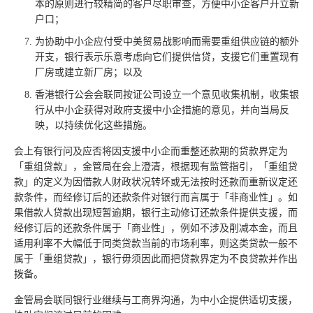
本的原则进行较精简的客户尽职审查，方便中小企客户开立新
户口；
为协助中小企应付受中美贸易战影响而需要重组供应链的额外
开支，银行表示乐意考虑向它们提供信贷，支援它们重置现有
厂房或建立新厂房；以及
香港银行公会会联同按证公司设立一个意见收集机制，收集银
行从中小企获得对政府支援中小企措施的意见，并向当局反
映，以持续优化这些措施。
会上有银行问及应否将因支援中小企而重整还款期的贷款界定为
「重组贷款」，金管局在会上澄清，根据现有监管指引，「重组贷
款」的定义为因借款人财政状况转坏或无法按时还款而重新议定还
款条件，而经修订后的还款条件对银行而言属于「非商业性」。如
果借款人贷款出现短暂逾期，银行主动修订还款条件提供支援，而
经修订后的还款条件属于「商业性」，例如不涉及削减本金，而且
适用利率不大幅低于同类贷款当前的市场利率，则这类贷款一般不
属于「重组贷款」，银行毋须因此而把贷款界定为不良贷款并作出
拨备。
金管局会联同银行业继续与工商界沟通，为中小企提供适切支援，