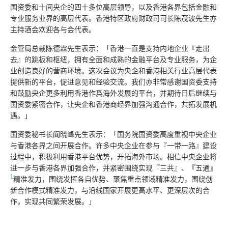
国资委和十间央企的四十多位高层领导，以及香港各界包括金融和
专业服务业界的高层代表。香港特区政府财政司司长陈茂波先生亦
主持酒会欢迎各与会代表。
金管局总裁陈德霖先生表示：「香港一直是支持内地企业『走出
去』的跳板和枢纽，拥有全面和成熟的金融平台及专业服务，为企
业创造良好的营商环境。这次会议为央企和香港相关行业高层代表
提供新的平台，促进意见和经验交流。我们亦非常感谢国资委支持
和鼓励央企更多利用香港作爲海外发展的平台，并期待日后继续与
国资委紧密合作，让央企和香港商经界加强沟通合作，共拓发展机
遇。」
国资委秘书长阎晓峰先生表示：「国务院国资委高度重视中央企业
与香港各界之间开展合作。许多中央企业在参与『一带一路』建设
过程中，积极利用香港平台优势，开拓海外市场。相信中央企业将
进一步与香港各界加强合作，并紧密围绕实现『三共』、『五通』
1
精准发力，围绕发挥各自优势、聚焦重点领域精准发力，围绕创
新合作模式精准发力，与沿线国家开展更高水平、更深层次的合
作，实现共同繁荣发展。」