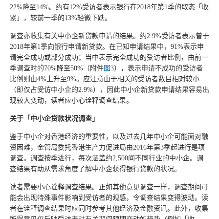
22%降至14%。约有12%受访者表示银行在2018年第1季的取态「收
紧」，较前一季的13%轻微下跌。
调查亦收集有关中小企新贷款申请的结果。约2.9%受访者表示曾于
2018年第1季向银行申请新贷款。在已知申请结果中，91%表示申
请完全成功或部分成功；当中表示完全成功的受访者比例，由前一
季调查时的70%降至50%（附件
图3
），表示申请不成功的受访者
比例则由4%上升至9%。应注意由于相关的受访者数目相对较小
（即仅占受访中小企的2.9%），因此中小企新贷款申请结果容易出
现较大变动，读者应小心诠释调查结果。
关于「中小企贷款状况调查」
鉴于中小企对香港经济的重要性，以及过去几年中小企可能面对融
资困难，金管局委托香港生产力促进局由2016年第3季起进行是项
调查。调查按季进行，每次涵盖约2,500间不同行业的中小企。调
查结果有助从需求角度了解中小企获得银行贷款的状况。
读者需要小心诠释调查结果。正如其他意见调查一样，调查期间可
能会出现特殊事件影响到受访者的观感，令调查结果变得波动。读
者在诠释调查结果时应同时参考其他经济及金融资讯。此外，收集