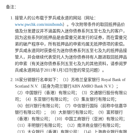
备注：
接管人的公布载于罗兵咸永道的网站（网址：
www.pwchk.com/minibonds
）。今次附带条件的取回抵押品价
值及分发建议并不涵盖购入迷你债券系列五至七及九的客户，
因为这些系列的抵押品是由雷曼兄弟发行的证券，而在雷曼兄
弟的破产程序中，所有抵押品的申索均属无抵押债项的索偿。
罗兵咸永道同时获委任为迷你债券系列五至七及九的抵押品接
管人，并会继续代表受托人为迷你债券持有人跟进取回抵押品
的申索（有关迷你债券系列五至七及九的其他资料，请参阅罗
兵咸永道网站于2011年1月3日刊登的常见问题）。
16家分销银行名单如下：（1）苏格兰皇家银行 Royal Bank of
Scotland N.V.（前身为荷兰银行ABN AMRO Bank N.V.）；
（2）中国银行（香港）有限公司；（3）交通银行股份有限公
司；（4）东亚银行有限公司；（5）集友银行有限公司；
（6）创兴银行有限公司；（7）中信银行国际（前称中信嘉华
银行有限公司）；（8）大新银行有限公司；（9）富邦银行
（香港）有限公司；（10）中国工商银行（亚洲）有限公司；
（11）丰明银行有限公司；（12）南洋商业银行有限公司；
（13）大众银行（香港）有限公司；（14）上海商业银行有限