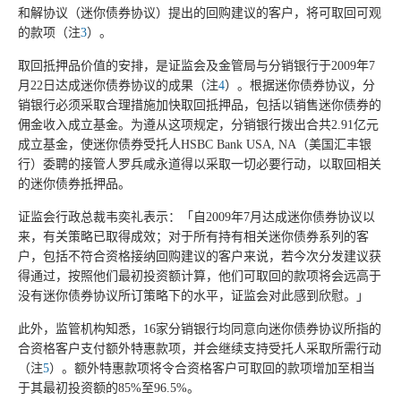
和解协议（迷你债券协议）提出的回购建议的客户，将可取回可观
的款项（注
3
）。
取回抵押品价值的安排，是证监会及金管局与分销银行于2009年7
月22日达成迷你债券协议的成果（注
4
）。根据迷你债券协议，分
销银行必须采取合理措施加快取回抵押品，包括以销售迷你债券的
佣金收入成立基金。为遵从这项规定，分销银行拨出合共2.91亿元
成立基金，使迷你债券受托人HSBC Bank USA, NA（美国汇丰银
行）委聘的接管人罗兵咸永道得以采取一切必要行动，以取回相关
的迷你债券抵押品。
证监会行政总裁韦奕礼表示：「自2009年7月达成迷你债券协议以
来，有关策略已取得成效；对于所有持有相关迷你债券系列的客
户，包括不符合资格接纳回购建议的客户来说，若今次分发建议获
得通过，按照他们最初投资额计算，他们可取回的款项将会远高于
没有迷你债券协议所订策略下的水平，证监会对此感到欣慰。」
此外，监管机构知悉，16家分销银行均同意向迷你债券协议所指的
合资格客户支付额外特惠款项，并会继续支持受托人采取所需行动
（注
5
）。额外特惠款项将令合资格客户可取回的款项增加至相当
于其最初投资额的85%至96.5%。