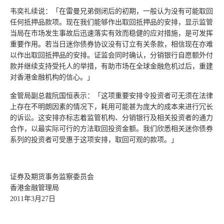
韦奕礼续说：「在雷曼兄弟倒闭后的初期，一般认为没有可能取回
任何抵押品款项。现在我们能够作出取回抵押品的安排，显示监管
当局在市场发生事故后迅速落实有效而稳健的应对措施，是可发挥
重要作用。若当日迷你债券协议没有订立有关条款，相信现在亦难
以作出取回抵押品的安排。证监会同时确认，分销银行自愿额外付
款并继续支持受托人的举措，有助市场在全球金融危机过后，重建
对香港金融机构的信心。」
金管局副总裁阮国恒表示：「这项重要安排令投资者可无须在法律
上存在不明朗因素的情况下，耗用可能甚为庞大的成本来进行冗长
的诉讼。这安排亦标志着监管机构、分销银行及相关投资者的通力
合作，以最实际可行的方法取回投资金额。我们欣悉相关迷你债券
系列的投资者可受惠于这项安排，取回可观的款项。」
证券及期货事务监察委员会
香港金融管理局
2011年3月27日