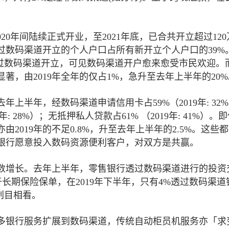
20年间陆续正式开业，至2021年底，已合共开立超过12
过数码渠道开立的个人户口占所有新开立个人户口的39%
口透过数码渠道开立，可见数码渠道开户愈来愈受市民欢迎。
，由2019年全年的仅占1%，急升至去年上半年的20%
上半年，经数码渠道申请信用卡占59%（2019年: 32
019年: 28%）；无抵押私人贷款占61% （2019年: 41%）
2019年的不足0.8%，升至去年上半年的2.5%。这些
银行愿意投入数码资源便利客户，对双方是共赢。
数增长。去年上半年，零售银行透过数码渠道进行的投资
。至于长期保险保单，在2019年下半年，只有4%透过数码渠
刮目相看。
多银行服务扩展到数码渠道，传统自动柜员机服务亦「求