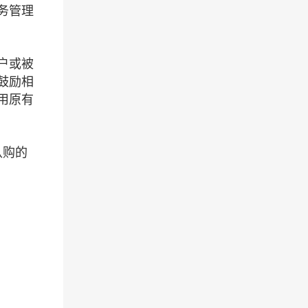
务管理
户或被
鼓励相
用原有
认购的