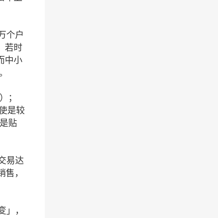
0万个户
。若时
而中小
。
%）；
。即使是较
都是贴
交易达
道销售，
变」，