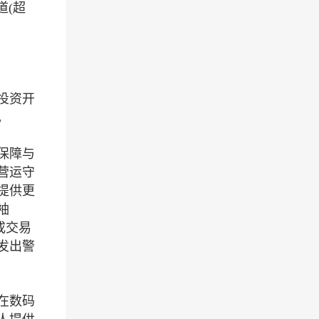
道(超
投资开
。
保障与
营运守
提供更
袖
或交易
发出警
在数码