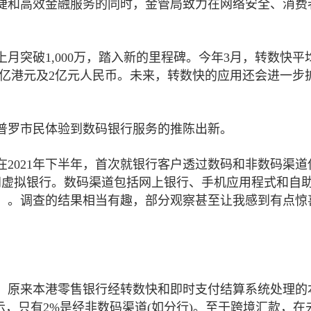
捷和高效金融服务的同时，金管局致力在网络安全、消费
月突破1,000万，踏入新的里程碑。今年3月，转数快平
额63亿港元及2亿元人民币。未来，转数快的应用还会进一步
普罗市民体验到数码银行服务的推陈出新。
2021年下半年，首次就银行客户透过数码和非数码渠道
间虚拟银行。数码渠道包括网上银行、手机应用程式和自
）。调查的结果相当有趣，部分观察甚至让我感到有点惊
，原来本港零售银行经转数快和即时支付结算系统处理的
示，只有2%是经非数码渠道(如分行)。至于跨境汇款，在