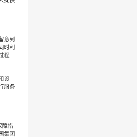
人提供
留意到
同时利
过程
和设
行服务
保障措
国集团