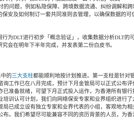
生一些需要探讨的问题，例如私隐保障、跨境数据流通、纠纷调解和
库的保安及如何制订一套共同准则去管理，以确保数据的可
银行为DLT进行初步「概念验证」，收集数据分析DLT的
期研究会在明年下半年完成，并发表第二份白皮书。
当中的
三大支柱
都能顺利地按计划推进。第一支柱是针对
谘询工作已在八月完成，预计下月金管局可以正式公布评
亦已准备就绪，可望下月正式投入运作，为香港所有银行
业培训认可计划，我们向网络保安专家和业界组织进行了
管局已成立设有独立专家和业界代表的小组，客观地为相
公布。我们希望尽可能兼容不同的资历背景的人员，为香