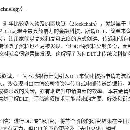
echnology
）
年比较多人谈及的区块链（Blockchain），就是属于
容DLT是现今最具颠覆力的金融科技。所谓DLT，简单来
接，让用家能以高效和高可靠度的方式创建、传递和储存
使修改了资料也不易被发现。但DLT将资料复制多份，而
校对就会很容易被发现。这解释了为何DLT比传统资料储
跃跃欲试，一间本地银行计划引入DLT来优化按揭申请的流
输入，改变现时由估值公司将资料传真或电邮传送给银行，
或被窜改的风险，亦有助提升申请流程的效率。本着金管
清楚了解DLT，评估这项技术可能带来的方便、好处和衍
科院）进行DLT专项研究，将首个阶段的研究结果在今日
应大有可为，但DLT的不能更改及「去中央化」模式