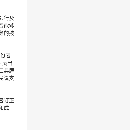
银行及
否能够
务的技
持份者
业员出
工具牌
民说支
签订正
和成