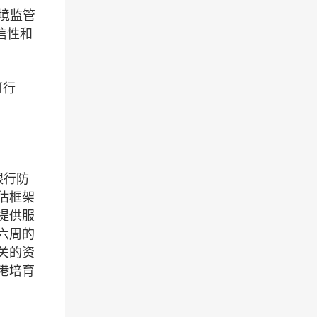
跨境监管
信性和
可行
银行防
估框架
提供服
六周的
关的资
港培育