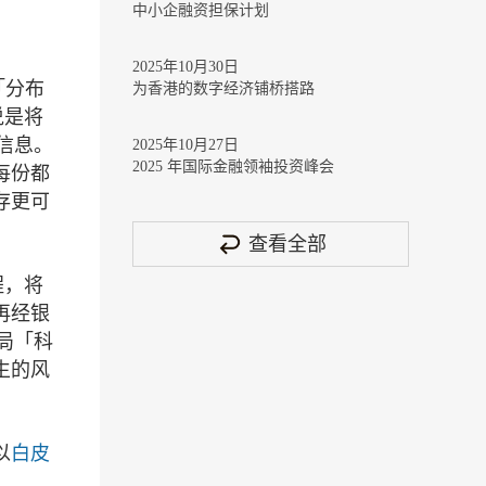
中小企融资担保计划
2025年10月30日
「分布
为香港的数字经济铺桥搭路
说是将
信息。
2025年10月27日
2025 年国际金融领袖投资峰会
每份都
存更可
查看全部
程，将
再经银
局「科
生的风
以
白皮