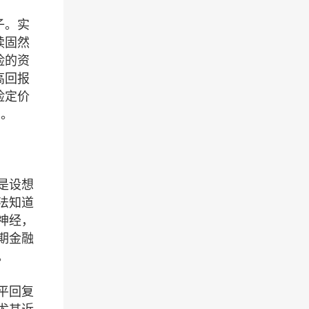
子。实
续固然
险的资
高回报
险定价
击。
是设想
法知道
神经，
期金融
。
平回复