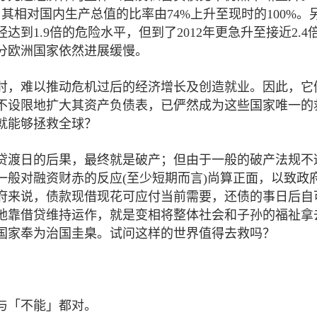
，其相对国内生产总值的比率由74%上升至现时的100%。
达到1.9倍的危险水平，但到了2012年更急升至接近2.4
分欧洲国家依然进展缓慢。
肘，难以推动危机过后的经济增长及创造就业。因此，它
不设限地扩大其资产负债表，已俨然成为这些国家唯一的
就能够拯救全球？
贷渡日的后果，最终就是破产；但由于一般的破产法规不
一般对融资财赤的反应(至少短期而言)尚算正面，以致政
府来说，债款现借现花可应付当前需要，还债的事日后自
地靠借贷维持运作，就是变相将整体社会和子孙的福祉拿
国家奉为治国圭臬。试问这样的世界值得去救吗？
与「不能」都对。