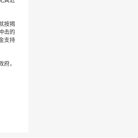
尤其近
就按揭
冲击的
金支持
政府，