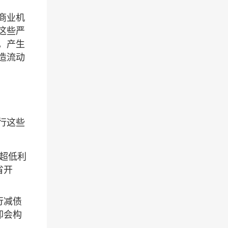
商业机
这些严
，产生
造流动
行这些
超低利
省开
行减债
却会构