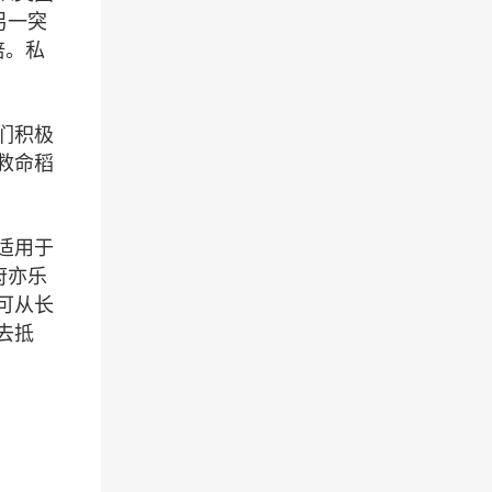
另一突
倍。私
们积极
救命稻
适用于
府亦乐
可从长
去抵