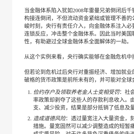
当金融体系陷入犹如2008年雷曼兄弟倒闭后
构接连倒闭，不但流动资金紧绌或管理不善的
峻时刻，央行有责任介入，向金融体系注入必
连锁反应，冲击整个金融体系。因此当时美国
性，有助避过全球金融体系全面解体的一劫。
从这个实例来看，央行确实能够在金融危机中
但若论到危机过后央行对重振经济、增加就业
破格的货币政策是前所未有的，并可能对全球
俭约存户及领取养老金人士变相受罚
：社
率政策却剥夺了这些人的存款利息收入。
支、减少投资，结果是部分抵销了低息及
造成道德风险
：透过量宽注入大量资金，
措施。量宽固然可以减少调整造成的短暂
成实质风险。对于许多背负沉重债务的先