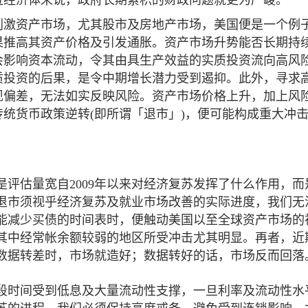
刺激资产市场，尤其股市及房地产市场，美国便是一个例
果推高其资产价格及引发通胀。资产市场升势能否长期持
会影响资本流动，令其由具生产效益的实质投资流向高风
质投资的后果，是令中期增长潜力受到遏抑。此外，寻求
现偏差，无法如实反映风险。资产市场价格上升，加上风
统货币政策逆转(即所谓「退市」)，便可能构成重大冲
评估量宽自2009年以来对经济复苏发挥了什么作用，而
退市须视乎经济复苏及就业市场改善的实际进度，我们无
可能减少买债的时间表时，便触动美国以至全球资产市场的
其中经常帐余额较弱的地区所受冲击尤其明显。再者，近
数据转差时，市场就造好；数据转好的话，市场反而回落
段时间受到低息及大量流动性支撑，一旦利率及流动性水