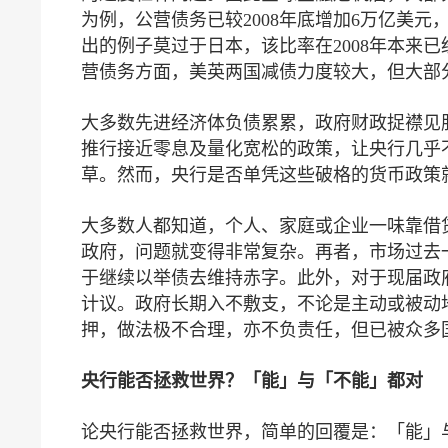
为例，公营债务已较2008年底增加6万亿美元
出的例子莫过于日本，该比率在2008年本来已经
营债务方面，美英两国减债力度较大，但大部
大多数先进经济体负债累累，政府财政捉襟见
推行接近零息及量化宽松的政策，让央行几乎
草。然而，央行是否单凭这些破格的货币政策
大多数人都知道，个人、家庭或企业一味靠借
政府，问题就变得非常复杂。再者，市场过去
于继续以举债去维持赤字。此外，对于现届政
计议。政府长期入不敷支，不论是主动或被动
押，做法极不合理，亦不负责任，但已被众多
央行能否拯救世界？「能」与「不能」都对
论央行能否拯救世界，简单的回覆是：「能」