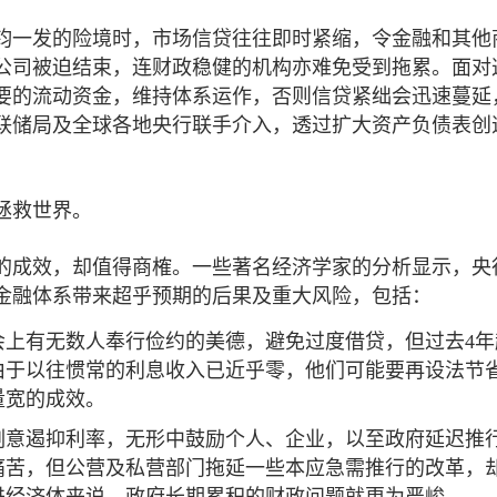
千钧一发的险境时，市场信贷往往即时紧缩，令金融和其他
公司被迫结束，连财政稳健的机构亦难免受到拖累。面对
要的流动资金，维持体系运作，否则信贷紧绌会迅速蔓延
联储局及全球各地央行联手介入，透过扩大资产负债表创
拯救世界。
的成效，却值得商榷。一些著名经济学家的分析显示，央
金融体系带来超乎预期的后果及重大风险，包括：
会上有无数人奉行俭约的美德，避免过度借贷，但过去4年
由于以往惯常的利息收入已近乎零，他们可能要再设法节
量宽的成效。
刻意遏抑利率，无形中鼓励个人、企业，以至政府延迟推
痛苦，但公营及私营部门拖延一些本应急需推行的改革，
进经济体来说，政府长期累积的财政问题就更为严峻。