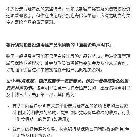
不少投连寿险产品的某些特点，例如长期客户奖赏及免费转换投资
选项看似吸引，但你在决定购买投连寿险保单前，应清楚明白有关
投连寿险产品的重要资料。
银行须就销售投连寿险产品采纳新的
「
重要资料声明书」
鉴于一般投资者可能不易明白投连寿险产品的特点，香港金融管理
局与保险业监理处、证券及期货事务监察委员会及从业人员合作，
以加强在销售过程中披露投连寿险产品的相关资料。
由今年6
月底起，银行须遵守一项新要求，即划一使用标准化的重
要资料声明书。
该声明书会载于投连寿险产品的「重要资料声明书
及申请人声明书」第一部，其目的为：
有助于向客户说明有关这个投连寿险产品的多项指定的重要资
料,例如前期收费的影响，提早退保/提取保单款项的收费，行使
「供款假期」的后果 (如适用)；
就有关的投连寿险交易，披露银行从保险公司所取得的酬劳(包
括金钱及非金钱收益)；