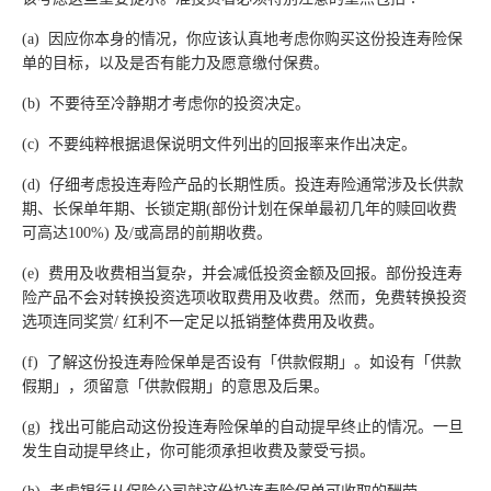
(a) 因应你本身的情况，你应该认真地考虑你购买这份投连寿险保
单的目标，以及是否有能力及愿意缴付保费。
(b) 不要待至冷静期才考虑你的投资决定。
(c) 不要纯粹根据退保说明文件列出的回报率来作出决定。
(d) 仔细考虑投连寿险产品的长期性质。投连寿险通常涉及长供款
期、长保单年期、长锁定期(部份计划在保单最初几年的赎回收费
可高达100%) 及/或高昂的前期收费。
(e) 费用及收费相当复杂，并会减低投资金额及回报。部份投连寿
险产品不会对转换投资选项收取费用及收费。然而，免费转换投资
选项连同奖赏/ 红利不一定足以抵销整体费用及收费。
(f) 了解这份投连寿险保单是否设有「供款假期」。如设有「供款
假期」，须留意「供款假期」的意思及后果。
(g) 找出可能启动这份投连寿险保单的自动提早终止的情况。一旦
发生自动提早终止，你可能须承担收费及蒙受亏损。