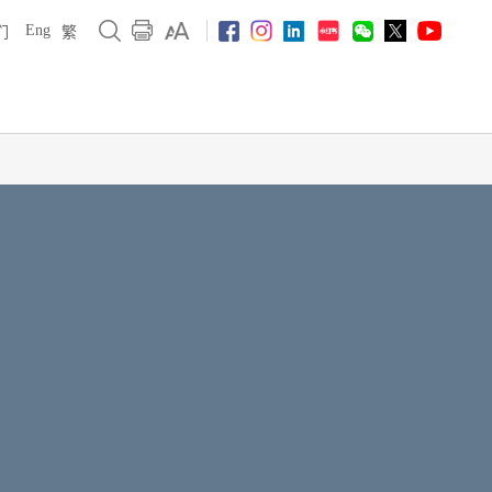
Eng
们
繁