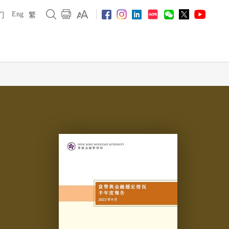
Eng
们
繁