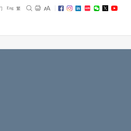
Eng
们
繁