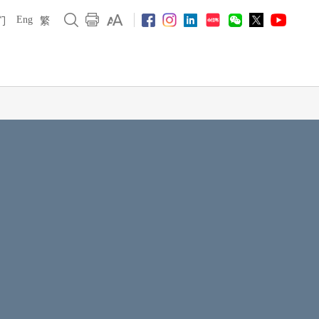
Eng
们
繁