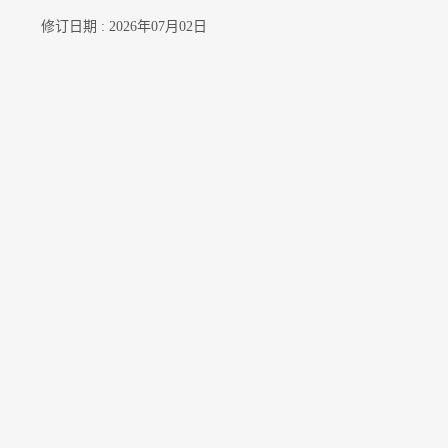
修订日期 : 2026年07月02日
联络我们
订阅电邮通知
关注我们
公开资料
无障碍浏览
年度整合开