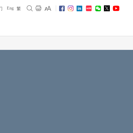
Eng
们
繁